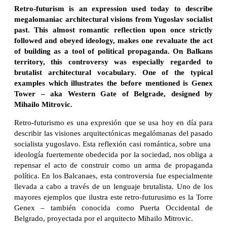
Retro-futurism is an expression used today to describe
megalomaniac architectural visions from Yugoslav socialist
past. This almost romantic reflection upon once strictly
followed and obeyed ideology, makes one revaluate the act
of building as a tool of political propaganda. On Balkans
territory, this controversy was especially regarded to
brutalist architectural vocabulary. One of the typical
examples which illustrates the before mentioned is Genex
Tower – aka Western Gate of Belgrade, designed by
Mihailo Mitrovic.
Retro-futurismo es una expresión que se usa hoy en día para
describir las visiones arquitectónicas megalómanas del pasado
socialista yugoslavo. Esta reflexión casi romántica, sobre una
ideología fuertemente obedecida por la sociedad, nos obliga a
repensar el acto de construir como un arma de propaganda
política. En los Balcanaes, esta controversia fue especialmente
llevada a cabo a través de un lenguaje brutalista. Uno de los
mayores ejemplos que ilustra este retro-futurusimo es la Torre
Genex – también conocida como Puerta Occidental de
Belgrado, proyectada por el arquitecto Mihailo Mitrovic.