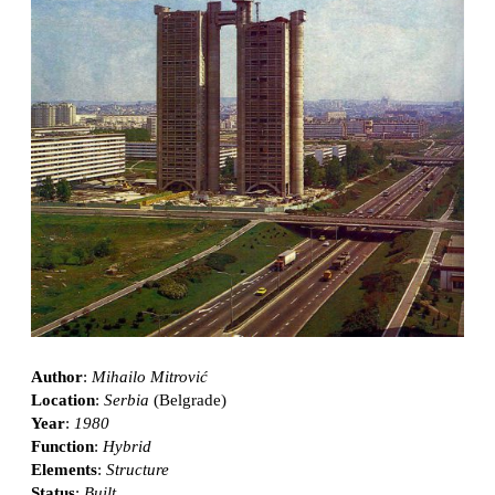
Author
:
Mihailo Mitrović
Location
:
Serbia
(Belgrade)
Year
:
1980
Function
:
Hybrid
Elements
:
Structure
Status
:
Built