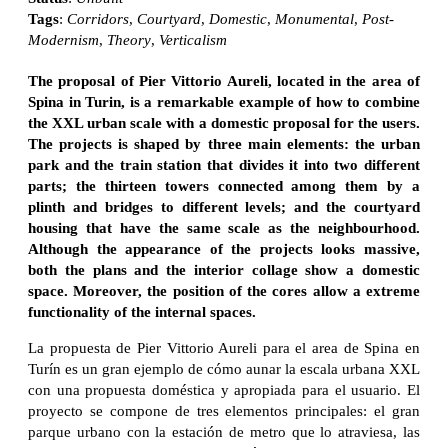
Tags
:
Corridors
,
Courtyard
,
Domestic
,
Monumental
,
Post-
Modernism
,
Theory
,
Verticalism
The proposal of Pier Vittorio Aureli, located in the area of
Spina in Turin, is a remarkable example of how to combine
the XXL urban scale with a domestic proposal for the users.
The projects is shaped by three main elements: the urban
park and the train station that divides it into two different
parts; the thirteen towers connected among them by a
plinth and bridges to different levels; and the courtyard
housing that have the same scale as the neighbourhood.
Although the appearance of the projects looks massive,
both the plans and the interior collage show a domestic
space. Moreover, the position of the cores allow a extreme
functionality of the internal spaces.
La propuesta de Pier Vittorio Aureli para el area de Spina en
Turín es un gran ejemplo de cómo aunar la escala urbana XXL
con una propuesta doméstica y apropiada para el usuario. El
proyecto se compone de tres elementos principales: el gran
parque urbano con la estación de metro que lo atraviesa, las