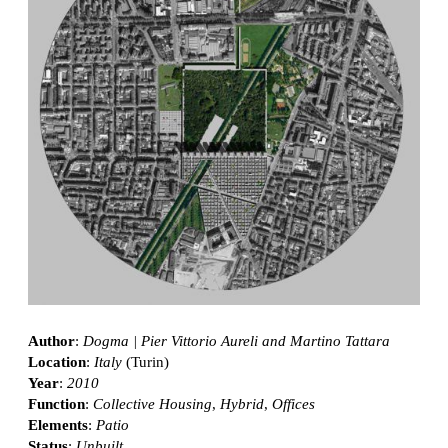
Author
:
Dogma | Pier Vittorio Aureli and Martino Tattara
Location
:
Italy
(Turin)
Year
:
2010
Function
:
Collective Housing
,
Hybrid
,
Offices
Elements
:
Patio
Status
:
Unbuilt