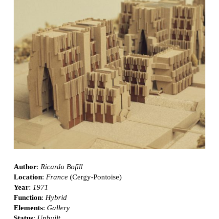
Author
:
Ricardo Bofill
Location
:
France
(Cergy-Pontoise)
Year
:
1971
Function
:
Hybrid
Elements
:
Gallery
Status
:
Unbuilt