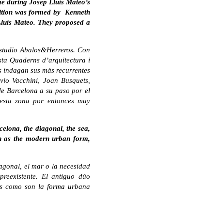
e during Josep Lluís Mateo’s
petition was formed by Kenneth
Lluís Mateo. They proposed a
 estudio Abalos&Herreros. Con
sta Quaderns d’arquitectura i
s indagan sus más recurrentes
vio Vacchini, Joan Busquets,
de Barcelona a su paso por el
 esta zona por entonces muy
lona, ​​the diagonal, the sea,
ch as the modern urban form,
agonal, el mar o la necesidad
reexistente. El antiguo dúo
ños como son la forma urbana