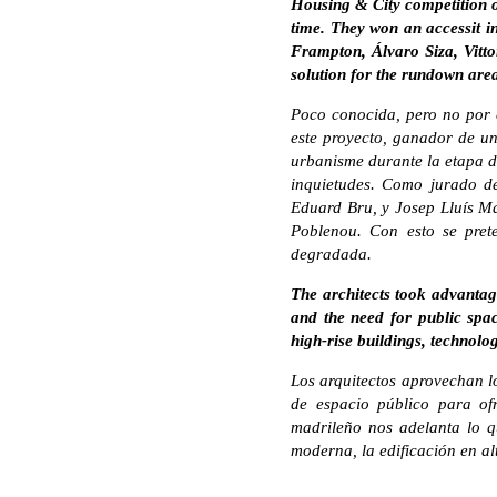
Housing & City competition 
time. They won an accessit in
Frampton, Álvaro Siza, Vitt
solution for the rundown are
Poco conocida, pero no por e
este proyecto, ganador de un
urbanisme durante la etapa d
inquietudes. Como jurado de
Eduard Bru, y Josep Lluís Ma
Poblenou. Con esto se pret
degradada.
The architects took advantage
and the need for public spa
high-rise buildings, technolo
Los arquitectos aprovechan l
de espacio público para of
madrileño nos adelanta lo q
moderna, la edificación en al