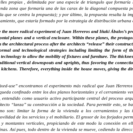
les propias , delimitada por una especie de triangulo que formaría 
unda zona que formaría una de las caras de la diagonal compuesta por
 la que se centra la propuesta); y por último, la propuesta resalta la i
miento, que estaría formado por la estrategia de distribución urbana de
 the more radical experiment of Juan Herreros and Iñaki Ábalos’s pro
ontal planes and a vertical enclosure. Within these planes, the protagoni
n the architectural process after the architects “release” their constructi
formal and technological strategies including limiting the form of t
 technology to allow the mobility of fixtures and furniture. The thickne
raditional vertical downspouts and uprights, thus favoring the connectio
itchens. Therefore, everything inside the house moves, giving the dir
ixed-use” encontramos el experimento más radical que Juan Herreros
queda confinado entre los dos planos horizontales y el cerramiento ver
o, entendido como usuario activo participante central del proceso arqu
tecto “lanza” su construcción a la sociedad. Para permitir esto, se ba
mo son: limitar la forma de la vivienda a los cerramientos y las in
vilidad de los servicios y el mobiliario. El grosor de los forjados perm
s y montantes verticales, propiciando de este modo la conexión en el
inas. Así pues, todo dentro de la vivienda se mueve, cediendo la direc