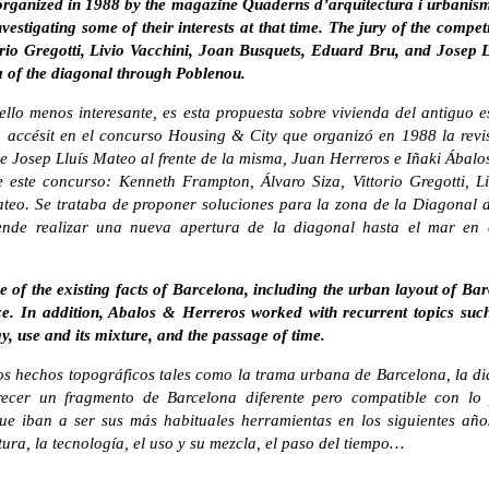
organized in 1988 by the magazine Quaderns d’arquitectura i urbanism
vestigating some of their interests at that time. The jury of the com
orio Gregotti, Livio Vacchini, Joan Busquets, Eduard Bru, and Josep 
a of the diagonal through Poblenou.
llo menos interesante, es esta propuesta sobre vivienda del antiguo
 accésit en el concurso Housing & City que organizó en 1988 la revi
e Josep Lluís Mateo al frente de la misma, Juan Herreros e Iñaki Ábalo
 este concurso: Kenneth Frampton, Álvaro Siza, Vittorio Gregotti, Li
teo. Se trataba de proponer soluciones para la zona de la Diagonal 
ende realizar una nueva apertura de la diagonal hasta el mar en
 of the existing facts of Barcelona, including the urban layout of Barce
ce.
In addition, Abalos & Herreros worked with recurrent topics su
gy, use and its mixture, and the passage of time.
os hechos topográficos tales como la trama urbana de Barcelona, la di
recer un fragmento de Barcelona diferente pero compatible con lo p
ue iban a ser sus más habituales herramientas en los siguientes a
tura, la tecnología, el uso y su mezcla, el paso del tiempo…