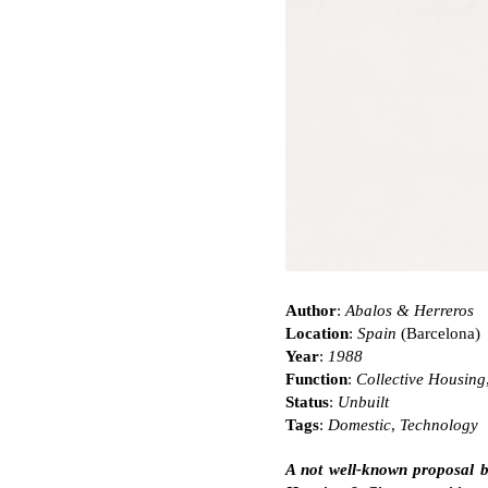
Author
:
Abalos & Herreros
Location
:
Spain
(Barcelona)
Year
:
1988
Function
:
Collective Housing
Status
:
Unbuilt
Tags
:
Domestic
,
Technology
A not well-known proposal b