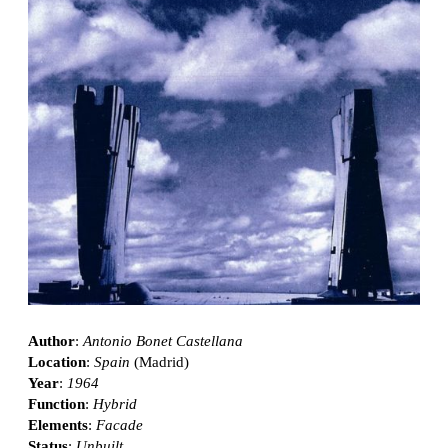
Author
:
Antonio Bonet Castellana
Location
:
Spain
(Madrid)
Year
:
1964
Function
:
Hybrid
Elements
:
Facade
Status
:
Unbuilt