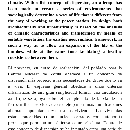
climate. Within this concept of dispersion, an attempt has
been made to create a series of environments that
sociologically determine a way of life that is different from
the way of working at the power station. Its design, both
architecturally and urbanistically, is based on the analysis
of climatic characteristics and transformed by means of
suitable vegetation, the existing geographical framework, in
such a way as to allow an expansion of the life of the
families, while at the same time facilitating a healthy
coexistence between them.
El proyecto, en curso de realización, del poblado para la
Central Nuclear de Zorita obedece a un concepto de
dispersión más propicio a las necesidades del grupo que lo va
a vivir. El esquema general obedece a unos criterios
urbanísticos de una gran simplicidad formal: una circulación
axial que se apoya sobre el terraplenado de la vía de un
ferrocarril sin servicio; de este eje parten unas ramificaciones
alternadas que dan servicio a las viviendas. Las viviendas
están concebidas como núcleos cerrados con autonomía
propia que permitan una defensa contra el clima. Dentro de
este concepto de dispersión se ha intentado crear una serie de