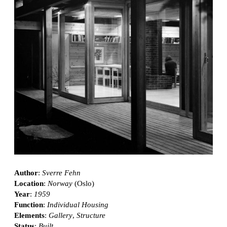
Author
:
Sverre Fehn
Location
:
Norway
(Oslo)
Year
:
1959
Function
:
Individual Housing
Elements
:
Gallery
,
Structure
Status
:
Built