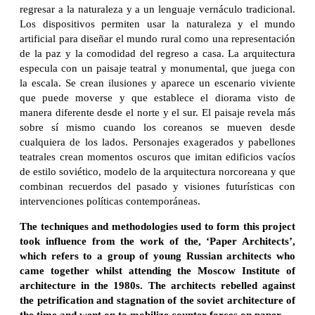
regresar a la naturaleza y a un lenguaje vernáculo tradicional.
Los dispositivos permiten usar la naturaleza y el mundo
artificial para diseñar el mundo rural como una representación
de la paz y la comodidad del regreso a casa. La arquitectura
especula con un paisaje teatral y monumental, que juega con
la escala. Se crean ilusiones y aparece un escenario viviente
que puede moverse y que establece el diorama visto de
manera diferente desde el norte y el sur. El paisaje revela más
sobre sí mismo cuando los coreanos se mueven desde
cualquiera de los lados. Personajes exagerados y pabellones
teatrales crean momentos oscuros que imitan edificios vacíos
de estilo soviético, modelo de la arquitectura norcoreana y que
combinan recuerdos del pasado y visiones futurísticas con
intervenciones políticas contemporáneas.
The techniques and methodologies used to form this project
took influence from the work of the, ‘Paper Architects’,
which refers to a group of young Russian architects who
came together whilst attending the Moscow Institute of
architecture in the 1980s. The architects rebelled against
the petrification and stagnation of the soviet architecture of
the time and went on to mobilize counter forces on paper.