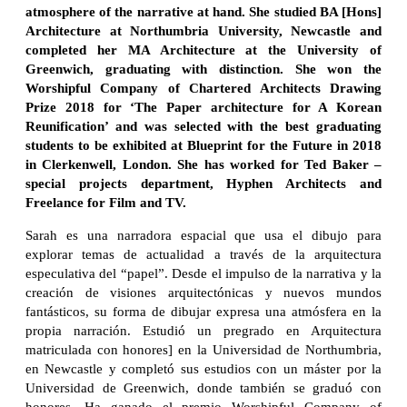
atmosphere of the narrative at hand. She studied BA [Hons]
Architecture at Northumbria University, Newcastle and
completed her MA Architecture at the University of
Greenwich, graduating with distinction. She won the
Worshipful Company of Chartered Architects Drawing
Prize 2018 for ‘The Paper architecture for A Korean
Reunification’ and was selected with the best graduating
students to be exhibited at Blueprint for the Future in 2018
in Clerkenwell, London. She has worked for Ted Baker –
special projects department, Hyphen Architects and
Freelance for Film and TV.
Sarah es una narradora espacial que usa el dibujo para
explorar temas de actualidad a través de la arquitectura
especulativa del “papel”. Desde el impulso de la narrativa y la
creación de visiones arquitectónicas y nuevos mundos
fantásticos, su forma de dibujar expresa una atmósfera en la
propia narración. Estudió un pregrado en Arquitectura
matriculada con honores] en la Universidad de Northumbria,
en Newcastle y completó sus estudios con un máster por la
Universidad de Greenwich, donde también se graduó con
honores. Ha ganado el premio Worshipful Company of