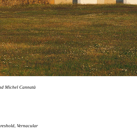
nd Michel Cannatà
hreshold
,
Vernacular