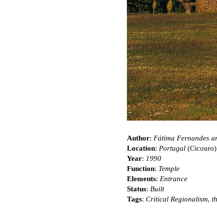
Author
:
Fátima Fernandes a
Location
:
Portugal
(Cicouro)
Year
:
1990
Function
:
Temple
Elements
:
Entrance
Status
:
Built
Tags
:
Critical Regionalism
,
t