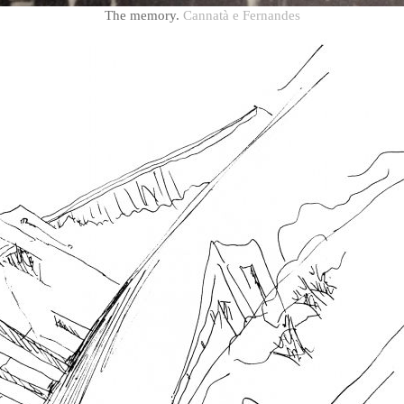
The memory.
Cannatà e Fernandes