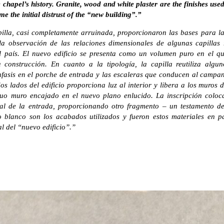
 chapel’s history. Granite, wood and white plaster are the finishes used
e the initial distrust of the “new building”.”
pilla, casi completamente arruinada, proporcionaron las bases para la
la observación de las relaciones dimensionales de algunas capilla
el país. El nuevo edificio se presenta como un volumen puro en el q
 construcción. En cuanto a la tipología, la capilla reutiliza algun
énfasis en el porche de entrada y las escaleras que conducen al campa
os lados del edificio proporciona luz al interior y libera a los muros 
iguo muro encajado en el nuevo plano enlucido. La inscripción colo
l de la entrada, proporcionando otro fragmento – un testamento de l
o blanco son los acabados utilizados y fueron estos materiales en p
al del “nuevo edificio”.”