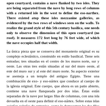
open courtyard, contains a nave flanked by two isles. They
are being separated from the nave by long rows of columns
with a returned isle in the west to define the eso-narthex.
There existed atop these isles mezzanine galleries, as
evidenced by the two rows of windows seen on the walls. To
realize the grand style of this 5th century basilica, one needs
only to observe the dimension of this open courtyard (no
roof). It measures 172 feet long by 76 feet wide, of which
the nave occupies half that width.
La única pieza que se conserva del monasterio original es su
complejo eclesiástico, construido en estilo basilical. Tiene seis
entradas; tres situadas en el centro de los muros norte, sur y
oeste. Las otras tres están situadas al sur del muro oeste, al
este del muro sur y al este del muro norte. Su aspecto exterior
se asemeja a un templo del antiguo Egipto. Tiene una
combinación de exo- y eso-nártex que conduce al cuerpo de
la iglesia original. Este cuerpo, que ahora es un patio abierto,
contiene una nave flanqueada por dos islas. Éstas están
separadas de la nave por largas filas de columnas, con una isla
devuelta en el oeste para definir el eso-nártex. Sobre estas islas