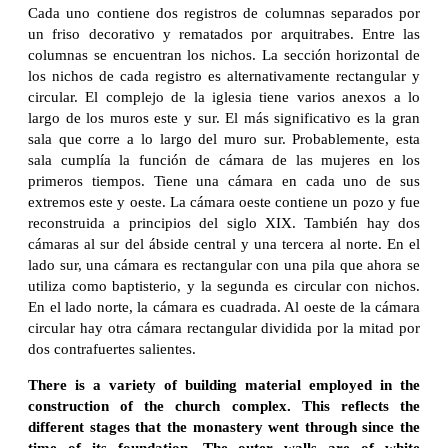
Cada uno contiene dos registros de columnas separados por
un friso decorativo y rematados por arquitrabes. Entre las
columnas se encuentran los nichos. La sección horizontal de
los nichos de cada registro es alternativamente rectangular y
circular. El complejo de la iglesia tiene varios anexos a lo
largo de los muros este y sur. El más significativo es la gran
sala que corre a lo largo del muro sur. Probablemente, esta
sala cumplía la función de cámara de las mujeres en los
primeros tiempos. Tiene una cámara en cada uno de sus
extremos este y oeste. La cámara oeste contiene un pozo y fue
reconstruida a principios del siglo XIX. También hay dos
cámaras al sur del ábside central y una tercera al norte. En el
lado sur, una cámara es rectangular con una pila que ahora se
utiliza como baptisterio, y la segunda es circular con nichos.
En el lado norte, la cámara es cuadrada. Al oeste de la cámara
circular hay otra cámara rectangular dividida por la mitad por
dos contrafuertes salientes.
There is a variety of building material employed in the
construction of the church complex. This reflects the
different stages that the monastery went through since the
time of its foundation. The outer walls are of white