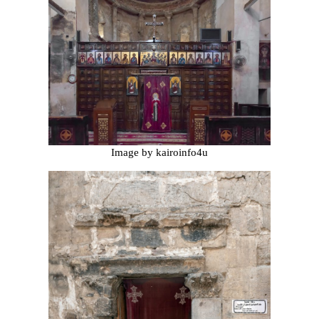
Image by kairoinfo4u