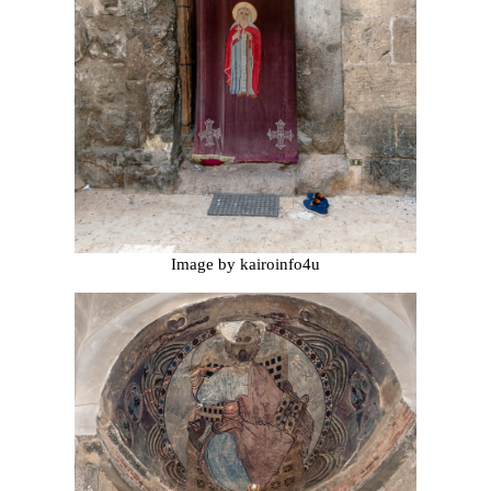
Image by kairoinfo4u