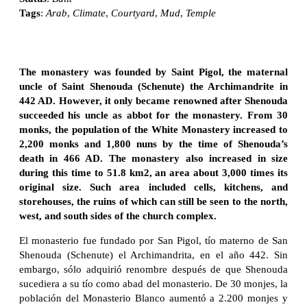
Tags
:
Arab
,
Climate
,
Courtyard
,
Mud
,
Temple
The monastery was founded by Saint Pigol, the maternal
uncle of Saint Shenouda (Schenute) the Archimandrite in
442 AD. However, it only became renowned after Shenouda
succeeded his uncle as abbot for the monastery. From 30
monks, the population of the White Monastery increased to
2,200 monks and 1,800 nuns by the time of Shenouda’s
death in 466 AD. The monastery also increased in size
during this time to 51.8 km2, an area about 3,000 times its
original size. Such area included cells, kitchens, and
storehouses, the ruins of which can still be seen to the north,
west, and south sides of the church complex.
El monasterio fue fundado por San Pigol, tío materno de San
Shenouda (Schenute) el Archimandrita, en el año 442. Sin
embargo, sólo adquirió renombre después de que Shenouda
sucediera a su tío como abad del monasterio. De 30 monjes, la
población del Monasterio Blanco aumentó a 2.200 monjes y