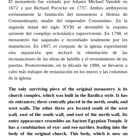
El monasterio fue visitado por Johann Michael Vansleb en
1672 y por Richard Pococke en 1737. Ambos atribuyeron
erróneamente la fundación del monasterio a Helena de
Constantinopla, madre del emperador Constantino. En la
segunda mitad del siglo XVIII se derrumbó la esquina
suroeste del complejo eclesiástico superviviente. En 1798, el
monasterio fue saqueado e incendiado totalmente por los
mamelucos. En 1907, el conjunto de la iglesia experimentó
otra reparación que incluyó la eliminación de las
incrustaciones de las obras de ladrillo y el revestimiento de las
puertas. Posteriormente, en la década de 1980, se llevaron a
cabo más trabajos de restauración en los muros y las columnas
de la iglesia.
The only surviving piece of the original monastery is its
church complex, which was built in the Basilica style. It has
six entrances; three centrally placed in the north, south, and
west walls. The other three are located south of the west
wall, east of the south wall, and east of the north wall. Its
outer appearance resembles an Ancient Egyptian Temple. It
has a combination of exo- and eso-narthex leading into the
body of the original church. This body, which is now an