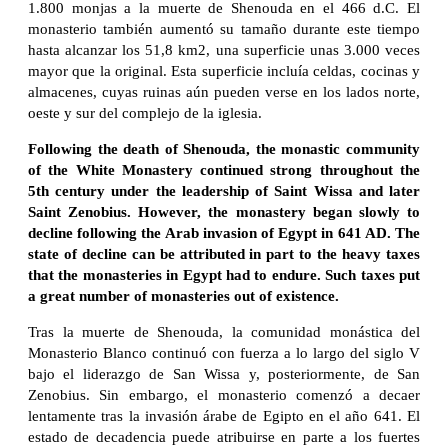
1.800 monjas a la muerte de Shenouda en el 466 d.C. El
monasterio también aumentó su tamaño durante este tiempo
hasta alcanzar los 51,8 km2, una superficie unas 3.000 veces
mayor que la original. Esta superficie incluía celdas, cocinas y
almacenes, cuyas ruinas aún pueden verse en los lados norte,
oeste y sur del complejo de la iglesia.
Following the death of Shenouda, the monastic community
of the White Monastery continued strong throughout the
5th century under the leadership of Saint Wissa and later
Saint Zenobius. However, the monastery began slowly to
decline following the Arab invasion of Egypt in 641 AD. The
state of decline can be attributed in part to the heavy taxes
that the monasteries in Egypt had to endure. Such taxes put
a great number of monasteries out of existence.
Tras la muerte de Shenouda, la comunidad monástica del
Monasterio Blanco continuó con fuerza a lo largo del siglo V
bajo el liderazgo de San Wissa y, posteriormente, de San
Zenobius. Sin embargo, el monasterio comenzó a decaer
lentamente tras la invasión árabe de Egipto en el año 641. El
estado de decadencia puede atribuirse en parte a los fuertes