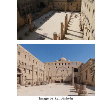
Image by kairoinfo4u