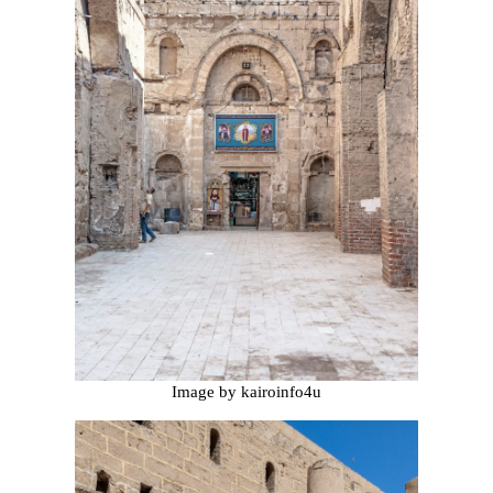
Image by kairoinfo4u