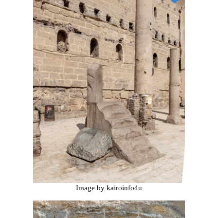
Image by kairoinfo4u