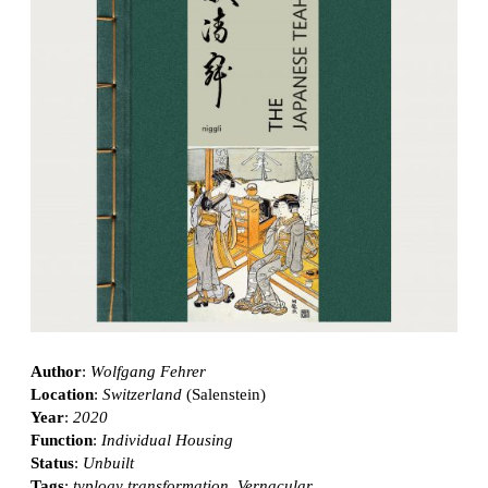
Author
:
Wolfgang Fehrer
Location
:
Switzerland
(Salenstein)
Year
:
2020
Function
:
Individual Housing
Status
:
Unbuilt
Tags
:
typlogy transformation
,
Vernacular