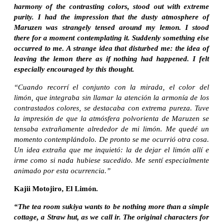
harmony of the contrasting colors, stood out with extreme
purity. I had the impression that the dusty atmosphere of
Maruzen was strangely tensed around my lemon. I stood
there for a moment contemplating it. Suddenly something else
occurred to me. A strange idea that disturbed me: the idea of
leaving the lemon there as if nothing had happened. I felt
especially encouraged by this thought.
“Cuando recorrí el conjunto con la mirada, el color del
limón, que integraba sin llamar la atención la armonía de los
contrastados colores, se destacaba con extrema pureza. Tuve
la impresión de que la atmósfera polvorienta de Maruzen se
tensaba extrañamente alrededor de mi limón. Me quedé un
momento contemplándolo. De pronto se me ocurrió otra cosa.
Un idea extraña que me inquietó: la de dejar el limón allí e
irme como si nada hubiese sucedido. Me sentí especialmente
animado por esta ocurrencia.”
Kajii Motojiro, El Limón.
“The tea room sukiya wants to be nothing more than a simple
cottage, a Straw hut, as we call ir. The original characters for