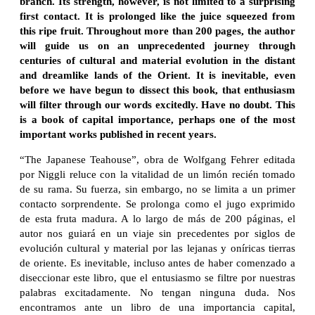
branch. Its strength, however, is not limited to a surprising
first contact. It is prolonged like the juice squeezed from
this ripe fruit. Throughout more than 200 pages, the author
will guide us on an unprecedented journey through
centuries of cultural and material evolution in the distant
and dreamlike lands of the Orient. It is inevitable, even
before we have begun to dissect this book, that enthusiasm
will filter through our words excitedly. Have no doubt. This
is a book of capital importance, perhaps one of the most
important works published in recent years.
“The Japanese Teahouse”, obra de Wolfgang Fehrer editada
por Niggli reluce con la vitalidad de un limón recién tomado
de su rama. Su fuerza, sin embargo, no se limita a un primer
contacto sorprendente. Se prolonga como el jugo exprimido
de esta fruta madura. A lo largo de más de 200 páginas, el
autor nos guiará en un viaje sin precedentes por siglos de
evolución cultural y material por las lejanas y oníricas tierras
de oriente. Es inevitable, incluso antes de haber comenzado a
diseccionar este libro, que el entusiasmo se filtre por nuestras
palabras excitadamente. No tengan ninguna duda. Nos
encontramos ante un libro de una importancia capital,