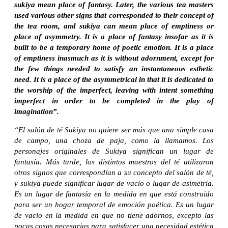
sukiya mean place of fantasy. Later, the various tea masters
used various other signs that corresponded to their concept of
the tea room, and sukiya can mean place of emptiness or
place of asymmetry. It is a place of fantasy insofar as it is
built to be a temporary home of poetic emotion. It is a place
of emptiness inasmuch as it is without adornment, except for
the few things needed to satisfy an instantaneous esthetic
need. It is a place of the asymmetrical in that it is dedicated to
the worship of the imperfect, leaving with intent something
imperfect in order to be completed in the play of
imagination”.
“El salón de té Sukiya no quiere ser más que una simple casa
de campo, una choza de paja, como la llamamos. Los
personajes originales de Sukiya significan un lugar de
fantasía. Más tarde, los distintos maestros del té utilizaron
otros signos que correspondían a su concepto del salón de té,
y sukiya puede significar lugar de vacío o lugar de asimetría.
Es un lugar de fantasía en la medida en que está construido
para ser un hogar temporal de emoción poética. Es un lugar
de vacío en la medida en que no tiene adornos, excepto las
pocas cosas necesarias para satisfacer una necesidad estética