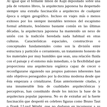
Al igual que el brillante limón de Kajii depositado sobre una
pila de vetustos libros, la arquitectura japonesa ha despertado
siempre una extraña fascinación a arquitectos de cualquier
época u origen geográfico. Incluso en viajes más o menos
exitosos por los siempre inestables terrenos del escapismo
formal arbitrario, fenómeno bastante común en las últimas
décadas, la arquitectura japonesa ha mantenido un nexo de
unión con la tradición heredada nada habitual en otras
culturas. Características espaciales, constructivas o
conceptuales fundamentales como son la división entre
estructura y partición o cerramiento, un tratamiento honesto de
los materiales por muy humildes que sean, una relación fluida
con el paisaje y el entorno más inmediato, o la flexibilidad que
proporciona una arquitectura orgánica capaz de crecer o
reconfigurarse siguiendo sus propios patrones inherentes han
sido objetivos perseguidos por la doctrina moderna desde que
ésta empezara a cristalizarse. Éstas anteriormente citadas, y
una innumerable lista de cualidades arquitectónicas y
perceptivas, han constituido desde los inicios la base de la
arquitectura popular japonesa. No es de extrañar así la fuerte
fascinación que despertó en celebres figuras como Bruno Taut
o Frank LLoyd Wright, que no dudaron en incorporar a su