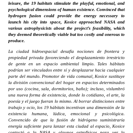
leisure, the 19 habitats stimulate the playful, emotional, and
psychological dimensions of human existence. Convinced that
hydrogen fusion could provide the energy necessary to
launch his city into space, Kosice approached NASA and
various astrophysicists about the project’s feasibility, which
they deemed theoretically viable but too costly and onerous to
produce.
La ciudad hidroespacial desafía nociones de frontera y
propiedad privada favoreciendo el desplazamiento irrestricto
de gente en un espacio ambiental limpio. Tales hábitats
podrían ser vinculados entre sí y desplazarse hacia cualquier
parte del mundo. Promotor de vida comunal, Kosice sustituye
la división convencional del hogar en espacios determinados
por uso (cocina, sala, dormitorios, baño); incluso, vislumbró
una nueva forma de existencia, donde lo cotidiano, el arte, la
poesía y el juego fueran lo mismo. Al borrar distinciones entre
trabajo y ocio, los 19 hábitats incentivan una dimensión de la
existencia humana, lúdica, emocional y psicológica.
Convencido de que la fusión de hidrógeno suministraría
energía suficiente para lanzar esta ciudad al espacio, Kosice
contactó a la NASA y algunos astrofísicos para ver la