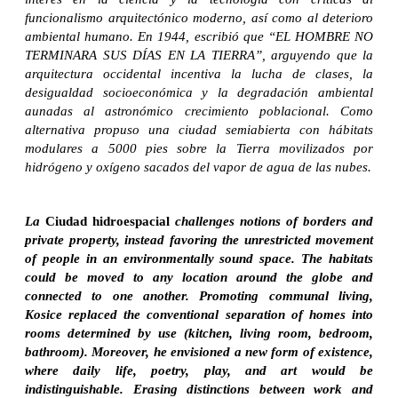
funcionalismo arquitectónico moderno, así como al deterioro
ambiental humano. En 1944, escribió que “EL HOMBRE NO
TERMINARA SUS DÍAS EN LA TIERRA”, arguyendo que la
arquitectura occidental incentiva la lucha de clases, la
desigualdad socioeconómica y la degradación ambiental
aunadas al astronómico crecimiento poblacional. Como
alternativa propuso una ciudad semiabierta con hábitats
modulares a 5000 pies sobre la Tierra movilizados por
hidrógeno y oxígeno sacados del vapor de agua de las nubes.
La
Ciudad hidroespacial
challenges notions of borders and
private property, instead favoring the unrestricted movement
of people in an environmentally sound space. The habitats
could be moved to any location around the globe and
connected to one another. Promoting communal living,
Kosice replaced the conventional separation of homes into
rooms determined by use (kitchen, living room, bedroom,
bathroom). Moreover, he envisioned a new form of existence,
where daily life, poetry, play, and art would be
indistinguishable. Erasing distinctions between work and