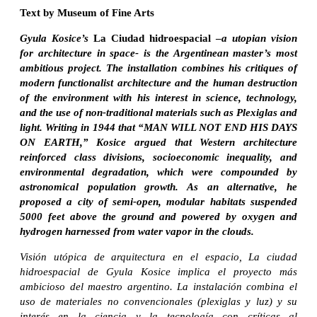
Text by Museum of Fine Arts
Gyula Kosice’s
La Ciudad hidroespacial –
a utopian vision
for architecture in space- is the Argentinean master’s most
ambitious project. The installation combines his critiques of
modern functionalist architecture and the human destruction
of the environment with his interest in science, technology,
and the use of non-traditional materials such as Plexiglas and
light. Writing in 1944 that “MAN WILL NOT END HIS DAYS
ON EARTH,” Kosice argued that Western architecture
reinforced class divisions, socioeconomic inequality, and
environmental degradation, which were compounded by
astronomical population growth. As an alternative, he
proposed a city of semi-open, modular habitats suspended
5000 feet above the ground and powered by oxygen and
hydrogen harnessed from water vapor in the clouds.
Visión utópica de arquitectura en el espacio, La ciudad
hidroespacial de Gyula Kosice implica el proyecto más
ambicioso del maestro argentino. La instalación combina el
uso de materiales no convencionales (plexiglas y luz) y su
interés en la ciencia y la tecnología con críticas al