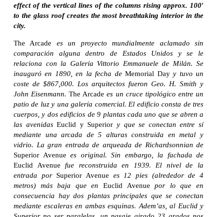
effect of the vertical lines of the columns rising approx. 100′
to the glass roof creates the most breathtaking interior in the
city.
The Arcade
es un proyecto mundialmente aclamado sin
comparación alguna dentro de Estados Unidos y se le
relaciona con la Galería Vittorio Emmanuele de Milán. Se
inauguró en 1890, en la fecha de
Memorial Day
y tuvo un
coste de $867,000. Los arquitectos fueron Geo. H. Smith y
John Eisenmann.
The Arcade
es un cruce tipológico entre un
patio de luz y una galería comercial. El edificio consta de tres
cuerpos, y dos edificios de 9 plantas cada uno que se abren a
las avenidas
Euclid y Superior
y que se conectan entre sí
mediante una arcada de 5 alturas construida en metal y
vidrio. La gran entrada de arqueada de Richardsonnian de
Superior Avenue
es original. Sin embargo, la fachada de
Euclid Avenue
fue reconstruida en 1939. El nivel de la
entrada por
Superior Avenue
es 12 pies (alrededor de 4
metros) más baja que en
Euclid Avenue
por lo que en
consecuencia hay dos plantas principales que se conectan
mediante escaleras en ambas esquinas. Adem’as, al Euclid y
Superior no ser paralelas, un pasaje girado 23 grados nos