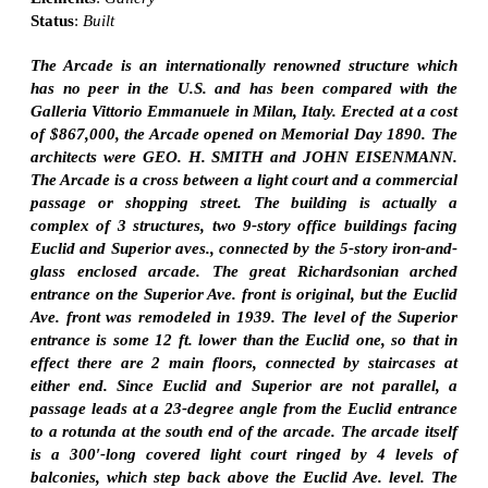
Status
:
Built
The Arcade is an internationally renowned structure which
has no peer in the U.S. and has been compared with the
Galleria Vittorio Emmanuele in Milan, Italy. Erected at a cost
of $867,000, the Arcade opened on Memorial Day 1890. The
architects were GEO. H. SMITH and JOHN EISENMANN.
The Arcade is a cross between a light court and a commercial
passage or shopping street. The building is actually a
complex of 3 structures, two 9-story office buildings facing
Euclid and Superior aves., connected by the 5-story iron-and-
glass enclosed arcade. The great Richardsonian arched
entrance on the Superior Ave. front is original, but the Euclid
Ave. front was remodeled in 1939. The level of the Superior
entrance is some 12 ft. lower than the Euclid one, so that in
effect there are 2 main floors, connected by staircases at
either end. Since Euclid and Superior are not parallel, a
passage leads at a 23-degree angle from the Euclid entrance
to a rotunda at the south end of the arcade. The arcade itself
is a 300′-long covered light court ringed by 4 levels of
balconies, which step back above the Euclid Ave. level. The