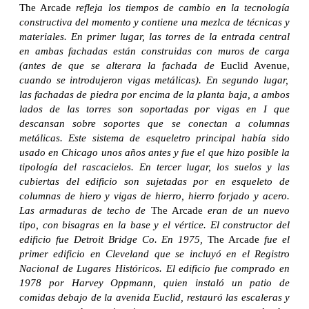
The Arcade
refleja los tiempos de cambio en la tecnología
constructiva del momento y contiene una mezlca de técnicas y
materiales. En primer lugar, las torres de la entrada central
en ambas fachadas están construidas con muros de carga
(antes de que se alterara la fachada de
Euclid Avenue,
cuando se introdujeron vigas metálicas). En segundo lugar,
las fachadas de piedra por encima de la planta baja, a ambos
lados de las torres son soportadas por vigas en I que
descansan sobre soportes que se conectan a columnas
metálicas. Este sistema de esqueletro principal había sido
usado en Chicago unos años antes y fue el que hizo posible la
tipología del rascacielos. En tercer lugar, los suelos y las
cubiertas del edificio son sujetadas por en esqueleto de
columnas de hiero y vigas de hierro, hierro forjado y acero.
Las armaduras de techo de
The Arcade
eran de un nuevo
tipo, con bisagras en la base y el vértice. El constructor del
edificio fue Detroit Bridge Co. En 1975,
The Arcade
fue el
primer edificio en Cleveland que se incluyó en el Registro
Nacional de Lugares Históricos. El edificio fue comprado en
1978 por Harvey Oppmann, quien instaló un patio de
comidas debajo de la avenida Euclid, restauró las escaleras y