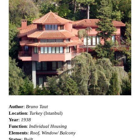
Author
:
Bruno Taut
Location
:
Turkey
(Istanbul)
Year
:
1938
Function
:
Individual Housing
Elements
:
Roof
,
Window/ Balcony
Status
:
Built