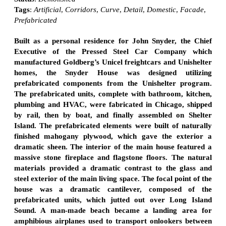
Tags
:
Artificial
,
Corridors
,
Curve
,
Detail
,
Domestic
,
Facade
,
Prefabricated
Built as a personal residence for John Snyder, the Chief
Executive of the Pressed Steel Car Company which
manufactured Goldberg’s Unicel freightcars and Unishelter
homes, the Snyder House was designed utilizing
prefabricated components from the Unishelter program.
The prefabricated units, complete with bathroom, kitchen,
plumbing and HVAC, were fabricated in Chicago, shipped
by rail, then by boat, and finally assembled on Shelter
Island. The prefabricated elements were built of naturally
finished mahogany plywood, which gave the exterior a
dramatic sheen. The interior of the main house featured a
massive stone fireplace and flagstone floors. The natural
materials provided a dramatic contrast to the glass and
steel exterior of the main living space. The focal point of the
house was a dramatic cantilever, composed of the
prefabricated units, which jutted out over Long Island
Sound. A man-made beach became a landing area for
amphibious airplanes used to transport onlookers between