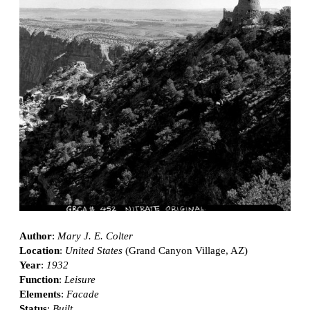
Author
:
Mary J. E. Colter
Location
:
United States
(Grand Canyon Village, AZ)
Year
:
1932
Function
:
Leisure
Elements
:
Facade
Status
:
Built