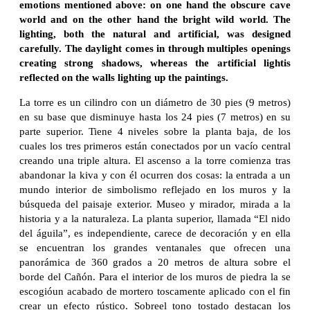
emotions mentioned above: on one hand the obscure cave
world and on the other hand the bright wild world. The
lighting, both the natural and artificial, was designed
carefully. The daylight comes in through multiples openings
creating strong shadows, whereas the artificial lightis
reflected on the walls lighting up the paintings.
La torre es un cilindro con un diámetro de 30 pies (9 metros)
en su base que disminuye hasta los 24 pies (7 metros) en su
parte superior. Tiene 4 niveles sobre la planta baja, de los
cuales los tres primeros están conectados por un vacío central
creando una triple altura. El ascenso a la torre comienza tras
abandonar la kiva y con él ocurren dos cosas: la entrada a un
mundo interior de simbolismo reflejado en los muros y la
búsqueda del paisaje exterior. Museo y mirador, mirada a la
historia y a la naturaleza. La planta superior, llamada “El nido
del águila”, es independiente, carece de decoración y en ella
se encuentran los grandes ventanales que ofrecen una
panorámica de 360 grados a 20 metros de altura sobre el
borde del Cañón. Para el interior de los muros de piedra la se
escogióun acabado de mortero toscamente aplicado con el fin
crear un efecto rústico. Sobreel tono tostado destacan los