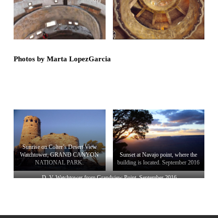
Photos by Marta LopezGarcia
Sunrise on Colter’s Desert View
Watchtower, GRAND CANYON
Sunset at Navajo point, where the
NATIONAL PARK.
building is located. September 2016
D. V. Watchtower from Grandview Point. September 2016