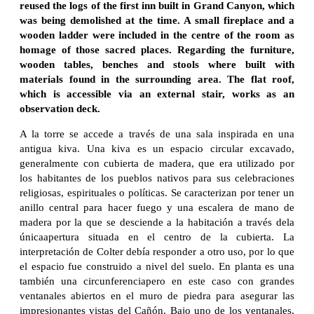
reused the logs of the first inn built in Grand Canyon, which
was being demolished at the time. A small fireplace and a
wooden ladder were included in the centre of the room as
homage of those sacred places. Regarding the furniture,
wooden tables, benches and stools where built with
materials found in the surrounding area. The flat roof,
which is accessible via an external stair, works as an
observation deck.
A la torre se accede a través de una sala inspirada en una
antigua kiva. Una kiva es un espacio circular excavado,
generalmente con cubierta de madera, que era utilizado por
los habitantes de los pueblos nativos para sus celebraciones
religiosas, espirituales o políticas. Se caracterizan por tener un
anillo central para hacer fuego y una escalera de mano de
madera por la que se desciende a la habitación a través dela
únicaapertura situada en el centro de la cubierta. La
interpretación de Colter debía responder a otro uso, por lo que
el espacio fue construido a nivel del suelo. En planta es una
también una circunferenciapero en este caso con grandes
ventanales abiertos en el muro de piedra para asegurar las
impresionantes vistas del Cañón. Bajo uno de los ventanales,