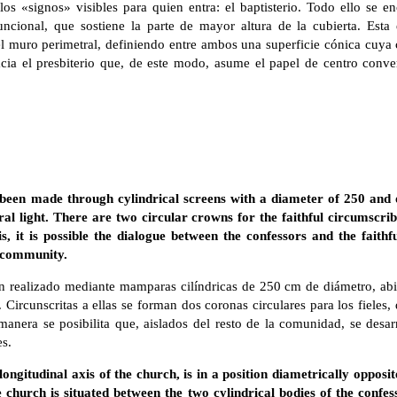
os «signos» visibles para quien entra: el baptisterio. Todo ello se 
uncional, que sostiene la parte de mayor altura de la cubierta. Est
l muro perimetral, definiendo entre ambos una superficie cónica cuya c
acia el presbiterio que, de este modo, asume el papel de centro conver
been made through cylindrical screens with a diameter of 250 and 
ral light. There are two circular crowns for the faithful circumscri
s, it is possible the dialogue between the confessors and the faithf
e community.
n realizado mediante mamparas cilíndricas de 250 cm de diámetro, abie
 Circunscritas a ellas se forman dos coronas circulares para los fieles
manera se posibilita que, aislados del resto de la comunidad, se desa
es.
longitudinal axis of the church, is in a position diametrically opposi
e church is situated between the two cylindrical bodies of the confess