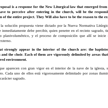
roposal is a response for the New Liturgical law that emerged from
have to perceive after entering in the church, will be the respons
of the entire project. They Will also have to be the reason to the ex
 la solución propuesta viene dictado por la Nueva Normativa Litúrgic
 inmediatamente debe percibir, quien penetre en el recinto sagrado, t
llo planivolumétrico, y el proceso de composición que allí se inicie
externo.
at strongly appear in the interior of the church are: the baptister
ls and the choir. Each of them are vigorously delimited by areas tha
cred environment.
ue aparecen con gran vigor en el interior de la nave de la iglesia, son
oro. Cada uno de ellos está vigorosamente delimitado por zonas ilum
carácter sagrado.