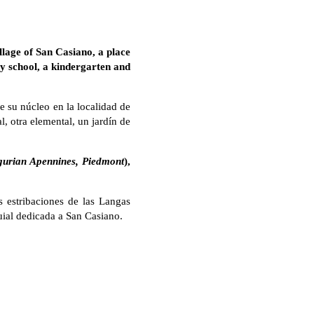
illage of San Casiano, a place
ry school, a kindergarten and
e su núcleo en la localidad de
l, otra elemental, un jardín de
gurian Apennines, Piedmont
),
s estribaciones de las Langas
uial dedicada a San Casiano.