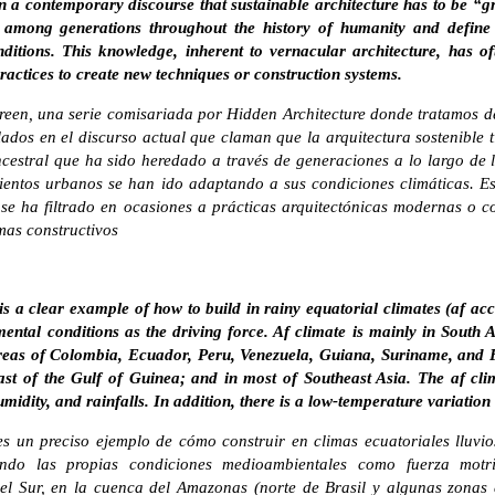
n a contemporary discourse that sustainable architecture has to be “g
 among generations throughout the history of humanity and define
nditions. This knowledge, inherent to vernacular architecture, has 
actices to create new techniques or construction systems.
green, una serie comisariada por Hidden Architecture donde tratamos de
ados en el discurso actual que claman que la arquitectura sostenible 
cestral que ha sido heredado a través de generaciones a lo largo de 
ientos urbanos se han ido adaptando a sus condiciones climáticas. Es
 se ha filtrado en ocasiones a prácticas arquitectónicas modernas o
mas constructivos
is a clear example of how to build in rainy equatorial climates (af ac
nmental conditions as the driving force. Af climate is mainly in South
reas of Colombia, Ecuador, Peru, Venezuela, Guiana, Suriname, and F
st of the Gulf of Guinea; and in most of Southeast Asia. The af clim
umidity, and rainfalls. In addition, there is a low-temperature variatio
s un preciso ejemplo de cómo construir en climas ecuatoriales lluvios
endo las propias condiciones medioambientales como fuerza motri
el Sur, en la cuenca del Amazonas (norte de Brasil y algunas zonas