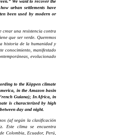
reen.” We want to recover the
 how urban settlements have
often been used by modern or
 crear una resistencia contra
tiene que ser verde. Queremos
la historia de la humanidad y
te conocimiento, manifestado
 contemporáneas, evolucionado
cording to the Köppen climate
 America, in the Amazon basin
rench Guiana); In Africa, in
ate is characterized by high
n between day and night.
os (af según la clasificación
z. Este clima se encuentra
 de Colombia, Ecuador, Perú,