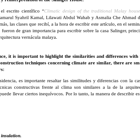
el escrito científico
“
Climatic design of the traditional Malay house
amarul Syahril Kamal, Lilawati Abdul Wahab y Asmalia Che Ahmad de
s, las clases que recibí, a la hora de escribir este artículo, en el sem
fueron de gran importancia para escribir sobre la casa Salinger, princ
rquitectura vernácula malaya.
ce, it is important to highlight the similarities and differences with
onstruction techniques concerning climate are similar, there are sma
rs:
sidencia, es importante resaltar las similitudes y diferencias con la c
cnicas constructivas frente al clima son similares a la de la arquit
 puede llevar ciertos inequívocos. Por lo tanto, la manera de describir e
insulation.