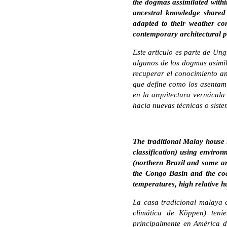
the dogmas assimilated withi
ancestral knowledge shared
adapted to their weather co
contemporary architectural pr
Este artículo es parte de Un
algunos de los dogmas asimil
recuperar el conocimiento an
que define como los asentam
en la arquitectura vernácula
hacia nuevas técnicas o siste
The traditional Malay house 
classification) using enviro
(northern Brazil and some a
the Congo Basin and the coa
temperatures, high relative h
La casa tradicional malaya e
climática de Köppen) teni
principalmente en América d