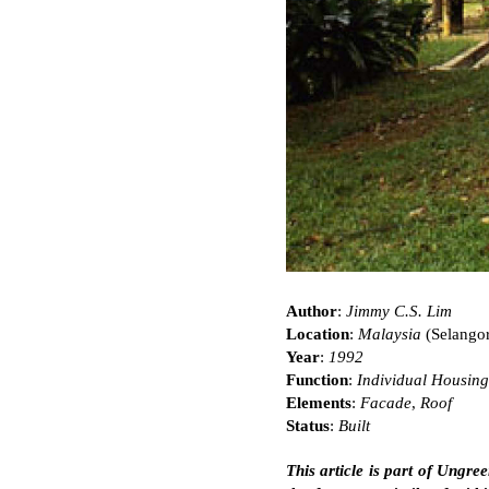
Author
:
Jimmy C.S. Lim
Location
:
Malaysia
(Selango
Year
:
1992
Function
:
Individual Housing
Elements
:
Facade
,
Roof
Status
:
Built
This article is part of Ungre