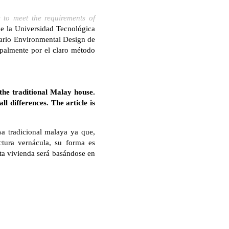
 to meet the requirements of
 la Universidad Tecnológica
inario Environmental Design de
ipalmente por el claro método
 the traditional Malay house.
ll differences.
The article is
asa tradicional malaya ya que,
ectura vernácula, su forma es
sta vivienda será basándose en