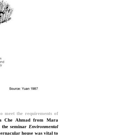
to meet the requirements of
lia Che Ahmad from Mara
n the seminar
Environmental
vernacular house was vital to