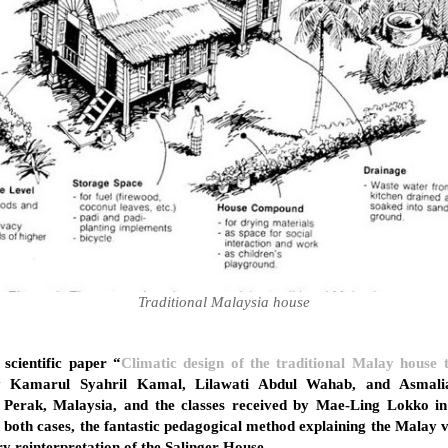
Traditional Malaysia house
 scientific paper “
Climatic design of the traditional Malay house 
by Kamarul Syahril Kamal, Lilawati Abdul Wahab, and Asma
n Perak, Malaysia, and the classes received by Mae-Ling Lokko i
n both cases, the fantastic pedagogical method explaining the Malay 
y reinterpretation of the Salinger House.