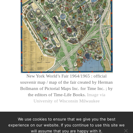
New York World’s Fair 1964/1965 : official
souvenir map / map of the fair created by Herman
Bollmann of Pictorial Maps Inc. for Time Inc. ; by
the editors of Time-Life Books.
Image via
University of Wisconsin Milwaukee
We use cookies to ensure that we give you the best
experience on our website. If you continue to use this site we
will assume that you are happy with it.