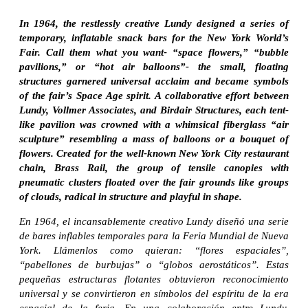
In 1964, the restlessly creative Lundy designed a series of
temporary, inflatable snack bars for the New York World’s
Fair. Call them what you want- “space flowers,” “bubble
pavilions,” or “hot air balloons”- the small, floating
structures garnered universal acclaim and became symbols
of the fair’s Space Age spirit. A collaborative effort between
Lundy, Vollmer Associates, and Birdair Structures, each tent-
like pavilion was crowned with a whimsical fiberglass “air
sculpture” resembling a mass of balloons or a bouquet of
flowers. Created for the well-known New York City restaurant
chain, Brass Rail, the group of tensile canopies with
pneumatic clusters floated over the fair grounds like groups
of clouds, radical in structure and playful in shape.
En 1964, el incansablemente creativo Lundy diseñó una serie
de bares inflables temporales para la Feria Mundial de Nueva
York. Llámenlos como quieran: “flores espaciales”,
“pabellones de burbujas” o “globos aerostáticos”. Estas
pequeñas estructuras flotantes obtuvieron reconocimiento
universal y se convirtieron en símbolos del espíritu de la era
espacial de la feria. En una colaboración entre Lundy,