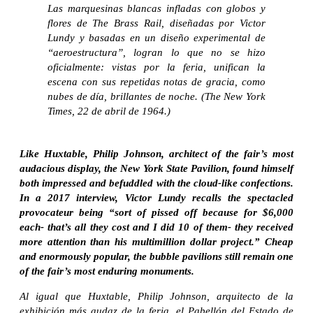
Las marquesinas blancas infladas con globos y
flores de The Brass Rail, diseñadas por Victor
Lundy y basadas en un diseño experimental de
“aeroestructura”, logran lo que no se hizo
oficialmente: vistas por la feria, unifican la
escena con sus repetidas notas de gracia, como
nubes de día, brillantes de noche. (The New York
Times, 22 de abril de 1964.)
Like Huxtable, Philip Johnson, architect of the fair’s most
audacious display, the New York State Pavilion, found himself
both impressed and befuddled with the cloud-like confections.
In a 2017 interview, Victor Lundy recalls the spectacled
provocateur being “sort of pissed off because for $6,000
each- that’s all they cost and I did 10 of them- they received
more attention than his multimillion dollar project.” Cheap
and enormously popular, the bubble pavilions still remain one
of the fair’s most enduring monuments.
Al igual que Huxtable, Philip Johnson, arquitecto de la
exhibición más audaz de la feria, el Pabellón del Estado de