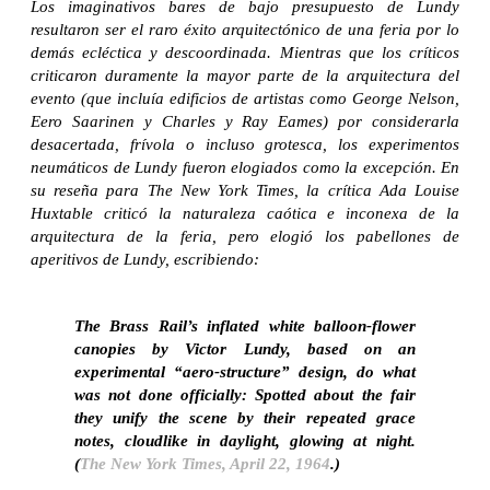
Los imaginativos bares de bajo presupuesto de Lundy
resultaron ser el raro éxito arquitectónico de una feria por lo
demás ecléctica y descoordinada. Mientras que los críticos
criticaron duramente la mayor parte de la arquitectura del
evento (que incluía edificios de artistas como George Nelson,
Eero Saarinen y Charles y Ray Eames) por considerarla
desacertada, frívola o incluso grotesca, los experimentos
neumáticos de Lundy fueron elogiados como la excepción. En
su reseña para The New York Times, la crítica Ada Louise
Huxtable criticó la naturaleza caótica e inconexa de la
arquitectura de la feria, pero elogió los pabellones de
aperitivos de Lundy, escribiendo:
The Brass Rail’s inflated white balloon-flower
canopies by Victor Lundy, based on an
experimental “aero-structure” design, do what
was not done officially: Spotted about the fair
they unify the scene by their repeated grace
notes, cloudlike in daylight, glowing at night.
(
The New York Times, April 22, 1964
.)