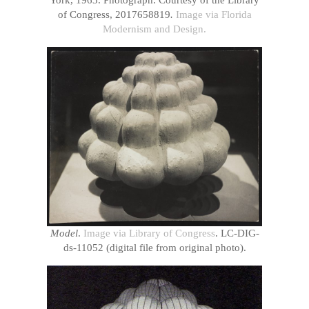
of Congress, 2017658819
.
Image via Florida
Modernism and Design.
Model
.
Image via Library of Congress
. LC-DIG-
ds-11052 (digital file from original photo).