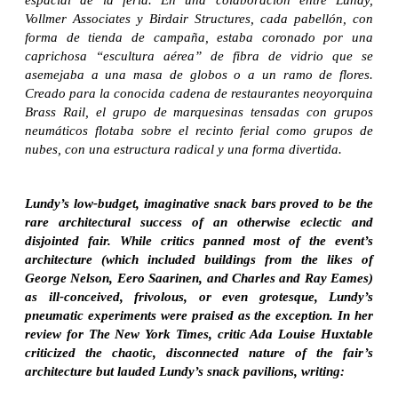
Vollmer Associates y Birdair Structures, cada pabellón, con
forma de tienda de campaña, estaba coronado por una
caprichosa “escultura aérea” de fibra de vidrio que se
asemejaba a una masa de globos o a un ramo de flores.
Creado para la conocida cadena de restaurantes neoyorquina
Brass Rail, el grupo de marquesinas tensadas con grupos
neumáticos flotaba sobre el recinto ferial como grupos de
nubes, con una estructura radical y una forma divertida.
Lundy’s low-budget, imaginative snack bars proved to be the
rare architectural success of an otherwise eclectic and
disjointed fair. While critics panned most of the event’s
architecture (which included buildings from the likes of
George Nelson, Eero Saarinen, and Charles and Ray Eames)
as ill-conceived, frivolous, or even grotesque, Lundy’s
pneumatic experiments were praised as the exception. In her
review for The New York Times, critic Ada Louise Huxtable
criticized the chaotic, disconnected nature of the fair’s
architecture but lauded Lundy’s snack pavilions, writing: