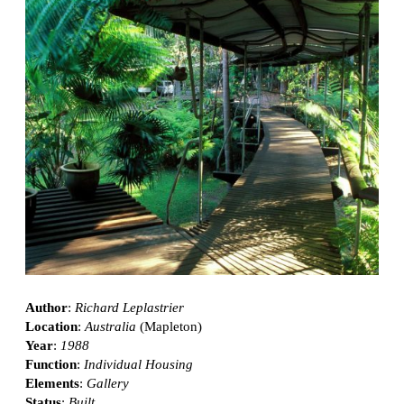
Author
:
Richard Leplastrier
Location
:
Australia
(Mapleton)
Year
:
1988
Function
:
Individual Housing
Elements
:
Gallery
Status
:
Built