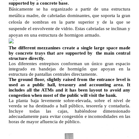
supported by a concrete base.
Básicamente se ha organizado a partir de una estructura
metálica madre, de cabriadas dominantes, que soporta la gran
celosía de sombras en la parte superior y de la que se
suspende el envolvente de vidrio. Estas cabriadas se inclinan y
apoyan en una estructura de hormigon armado.
The different mezzanines create a single large space made
by concrete trays that are supported by the main central
structure directly.
Los diferentes entrepisos conforman un único gran espacio
integrado en bandejas de hormigón que apoyan en la
estructura de pantallas centrales directamente.
The ground floor, slightly raised from the entrance level is
used as a public hall, treasury and accounting area. It
includes all the ATMs and it has been layout to avoid any
congestion when most of the public will visit the bank.
La planta baja levemente sobre-elevada, sobre el nivel de
vereda se ha destinado a hall público, tesorería y contaduría.
Incluye todas las cajas, habiéndose dimensionado
adecuadamente para evitar congestión e incomodidades en las
horas de mayor afluencia de público.