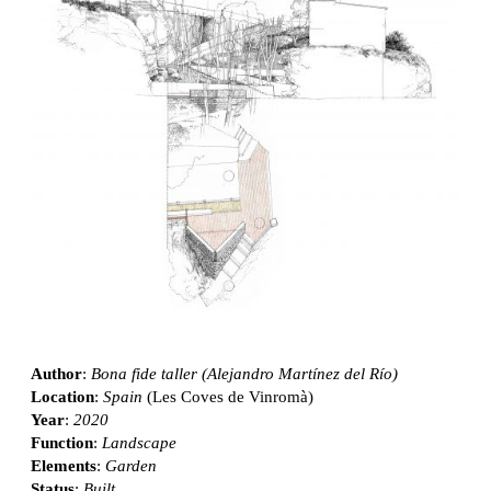
Author
:
Bona fide taller (Alejandro Martínez del Río)
Location
:
Spain
(Les Coves de Vinromà)
Year
:
2020
Function
:
Landscape
Elements
:
Garden
Status
:
Built