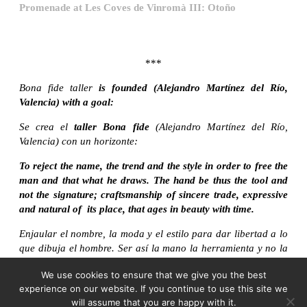
Promenade at Les Coves de Vinromà III: Otoño
***
Bona fide taller
is founded (Alejandro Martínez del Río,
Valencia) with a goal:
Se crea el
taller Bona fide
(Alejandro Martínez del Río,
Valencia) con un horizonte:
To reject the name, the trend and the style in order to free the
man and that what he draws. The hand be thus the tool and
not the signature; craftsmanship of sincere trade, expressive
and natural of its place, that ages in beauty with time.
Enjaular el nombre, la moda y el estilo para dar libertad a lo
que dibuja el hombre. Ser así la mano la herramienta y no la
firma; artesana de una construcción sincera, expresiva y
We use cookies to ensure that we give you the best
propia de su lugar, que embellezca al tiempo.
experience on our website. If you continue to use this site we
will assume that you are happy with it.