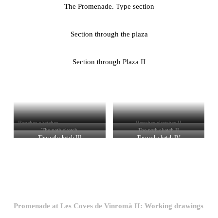
The Promenade. Type section
Section through the plaza
Section through Plaza II
Benches sketches
Benches sketches II
The path sketch
The path sketch II
The path sketch III
The path sketch IV
Promenade at Les Coves de Vinromà II: Working drawings