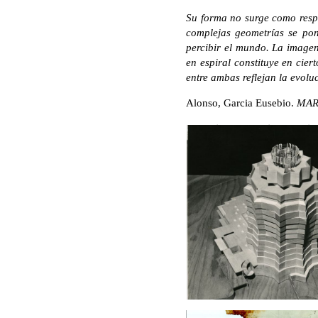
Su forma no surge como respue
complejas geometrías se po
percibir el mundo. La imagen
en espiral constituye en cier
entre ambas reflejan la evolu
Alonso, Garcia Eusebio.
MARI
* English translation by Hid