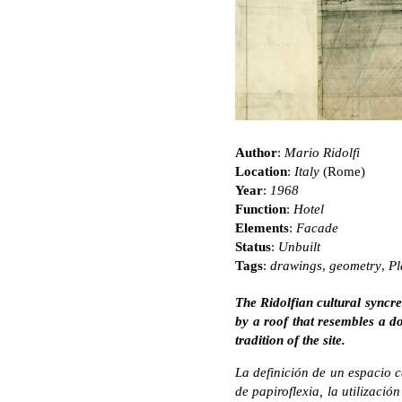
Author
:
Mario Ridolfi
Location
:
Italy
(Rome)
Year
:
1968
Function
:
Hotel
Elements
:
Facade
Status
:
Unbuilt
Tags
:
drawings
,
geometry
,
Pl
The Ridolfian cultural syncre
by a roof that resembles a d
tradition of the site.
La definición de un espacio c
de papiroflexia, la utilizació