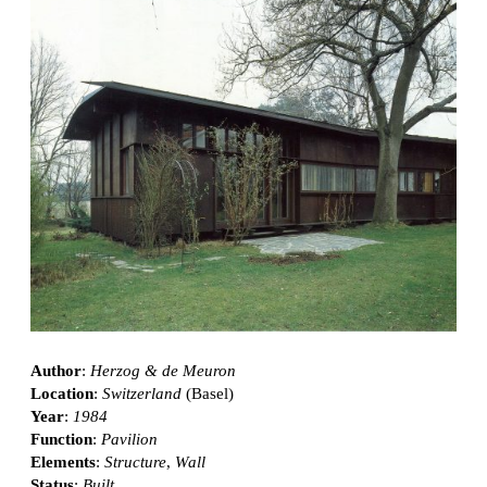
Author
:
Herzog & de Meuron
Location
:
Switzerland
(Basel)
Year
:
1984
Function
:
Pavilion
Elements
:
Structure
,
Wall
Status
:
Built