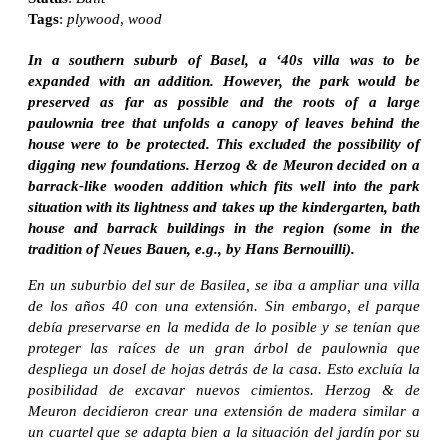
Tags
:
plywood
,
wood
In a southern suburb of Basel, a ‘40s villa was to be
expanded with an addition. However, the park would be
preserved as far as possible and the roots of a large
paulownia tree that unfolds a canopy of leaves behind the
house were to be protected. This excluded the possibility of
digging new foundations. Herzog & de Meuron decided on a
barrack-like wooden addition which fits well into the park
situation with its lightness and takes up the kindergarten, bath
house and barrack buildings in the region (some in the
tradition of Neues Bauen, e.g., by Hans Bernouilli).
En un suburbio del sur de Basilea, se iba a ampliar una villa
de los años 40 con una extensión. Sin embargo, el parque
debía preservarse en la medida de lo posible y se tenían que
proteger las raíces de un gran árbol de paulownia que
despliega un dosel de hojas detrás de la casa. Esto excluía la
posibilidad de excavar nuevos cimientos. Herzog & de
Meuron decidieron crear una extensión de madera similar a
un cuartel que se adapta bien a la situación del jardín por su