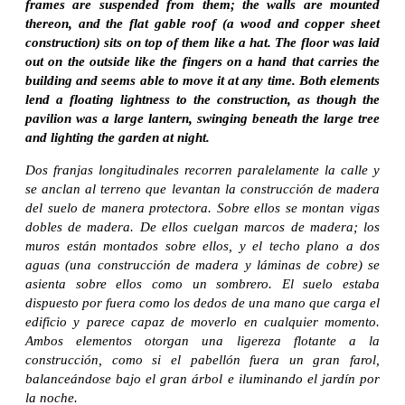
frames are suspended from them; the walls are mounted
thereon, and the flat gable roof (a wood and copper sheet
construction) sits on top of them like a hat. The floor was laid
out on the outside like the fingers on a hand that carries the
building and seems able to move it at any time. Both elements
lend a floating lightness to the construction, as though the
pavilion was a large lantern, swinging beneath the large tree
and lighting the garden at night.
Dos franjas longitudinales recorren paralelamente la calle y
se anclan al terreno que levantan la construcción de madera
del suelo de manera protectora. Sobre ellos se montan vigas
dobles de madera. De ellos cuelgan marcos de madera; los
muros están montados sobre ellos, y el techo plano a dos
aguas (una construcción de madera y láminas de cobre) se
asienta sobre ellos como un sombrero. El suelo estaba
dispuesto por fuera como los dedos de una mano que carga el
edificio y parece capaz de moverlo en cualquier momento.
Ambos elementos otorgan una ligereza flotante a la
construcción, como si el pabellón fuera un gran farol,
balanceándose bajo el gran árbol e iluminando el jardín por
la noche.