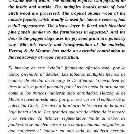
versatile use of wood. The building is faced with plywood on
the inside and outside. The multiplex boards made of local
birch wood are processed. The tropical okume wood of the
outside façade, which usually is used for interior veneers, had
a dull appearance. The alcove layer is faced with bleached
pine panels similar to the farmhouses in Appenzell. And the
door to the puppet stage uses the plywood grain in a painterly
way. With this variety and transformation of the material,
Herzog & de Meuron has made an essential contribution to
the rediscovery of wood construction.
El interior de este “violín” finamente afinado está, por lo
tanto, diseñado al detalle. Los tableros multiplex hechos de
madera de abedul de Herzog & De Meuron lo envuelven en
tiras desde la pared pasando por el techo hasta la otra pared,
como si los troncos hubieran sido enrollados. Herzog & de
Meuron tuvieron esta idea por primera vez en el edificio de la
colección Goetz. Un nivel a la altura de la curva de la pared
baja hasta el piso. Las grandes puertas de vidrio de la terraza
y la ventana de listones segmentados frente al árbol de
paulownia se pueden cerrar con contraventanas plegables, lo
que convierte el interior en una caja de madera cerrada