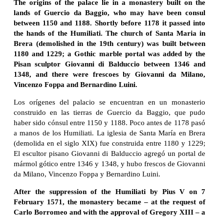
The origins of the palace lie in a monastery built on the
lands of Guercio da Baggio, who may have been consul
between 1150 and 1188. Shortly before 1178 it passed into
the hands of the Humiliati. The church of Santa Maria in
Brera (demolished in the 19th century) was built between
1180 and 1229; a Gothic marble portal was added by the
Pisan sculptor Giovanni di Balduccio between 1346 and
1348, and there were frescoes by Giovanni da Milano,
Vincenzo Foppa and Bernardino Luini.
Los orígenes del palacio se encuentran en un monasterio
construido en las tierras de Guercio da Baggio, que pudo
haber sido cónsul entre 1150 y 1188. Poco antes de 1178 pasó
a manos de los Humiliati. La iglesia de Santa María en Brera
(demolida en el siglo XIX) fue construida entre 1180 y 1229;
El escultor pisano Giovanni di Balduccio agregó un portal de
mármol gótico entre 1346 y 1348, y hubo frescos de Giovanni
da Milano, Vincenzo Foppa y Bernardino Luini.
After the suppression of the Humiliati by Pius V on 7
February 1571, the monastery became – at the request of
Carlo Borromeo and with the approval of Gregory XIII – a