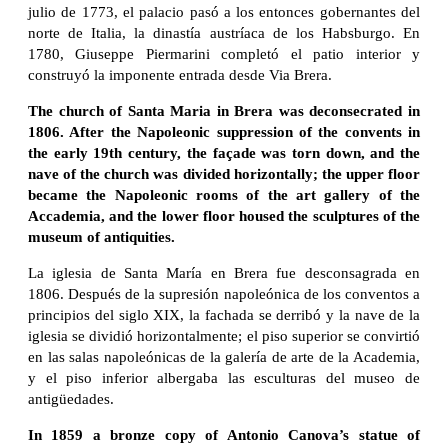
julio de 1773, el palacio pasó a los entonces gobernantes del
norte de Italia, la dinastía austríaca de los Habsburgo. En
1780, Giuseppe Piermarini completó el patio interior y
construyó la imponente entrada desde Via Brera.
The church of Santa Maria in Brera was deconsecrated in
1806. After the Napoleonic suppression of the convents in
the early 19th century, the façade was torn down, and the
nave of the church was divided horizontally; the upper floor
became the Napoleonic rooms of the art gallery of the
Accademia, and the lower floor housed the sculptures of the
museum of antiquities.
La iglesia de Santa María en Brera fue desconsagrada en
1806. Después de la supresión napoleónica de los conventos a
principios del siglo XIX, la fachada se derribó y la nave de la
iglesia se dividió horizontalmente; el piso superior se convirtió
en las salas napoleónicas de la galería de arte de la Academia,
y el piso inferior albergaba las esculturas del museo de
antigüedades.
In 1859 a bronze copy of Antonio Canova’s statue of