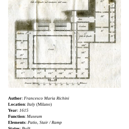
Author
:
Francesco Maria Richini
Location
:
Italy
(Milano)
Year
:
1615
Function
:
Museum
Elements
:
Patio
,
Stair / Ramp
Status
:
Built