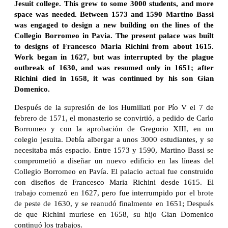
Jesuit college. This grew to some 3000 students, and more
space was needed. Between 1573 and 1590 Martino Bassi
was engaged to design a new building on the lines of the
Collegio Borromeo in Pavia. The present palace was built
to designs of Francesco Maria Richini from about 1615.
Work began in 1627, but was interrupted by the plague
outbreak of 1630, and was resumed only in 1651; after
Richini died in 1658, it was continued by his son Gian
Domenico.
Después de la supresión de los Humiliati por Pío V el 7 de
febrero de 1571, el monasterio se convirtió, a pedido de Carlo
Borromeo y con la aprobación de Gregorio XIII, en un
colegio jesuita. Debía albergar a unos 3000 estudiantes, y se
necesitaba más espacio. Entre 1573 y 1590, Martino Bassi se
comprometió a diseñar un nuevo edificio en las líneas del
Collegio Borromeo en Pavía. El palacio actual fue construido
con diseños de Francesco Maria Richini desde 1615. El
trabajo comenzó en 1627, pero fue interrumpido por el brote
de peste de 1630, y se reanudó finalmente en 1651; Después
de que Richini muriese en 1658, su hijo Gian Domenico
continuó los trabajos.