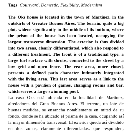
Tags
:
Courtyard
,
Domestic
,
Flexibility
,
Modernism
The Oks house is located in the town of Martinez, in the
outskirts of Greater Buenos Aires. The terrain, quite a big
plot, widens significantly in the middle of its bottom, where
the prism of the house has been located, occupying the
largest transverse dimension. The exterior is thus divided
into two areas, clearly differentiated, which also respond to
a different treatment. The front is of a traditional type, a
large turf surface with shrubs, connected to the street by a
low grid and open fence. The rear area, more closed,
presents a defined patio character intimately integrated
with the living area. This last area serves as a link to the
house with a pavilion of games, changing rooms and bar,
which serves a large swimming pool.
La casa Oks está ubicada en la localidad de Martínez,
alrededores del Gran Buenos Aires. El terreno, un lote de
buenas medidas, se ensancha notablemente en mitad de su
fondo, donde se ha ubicado el prisma de la casa, ocupando así
la mayor dimensión transversal. El exterior queda así dividido
en dos zonas, claramente diferenciadas, que responden,