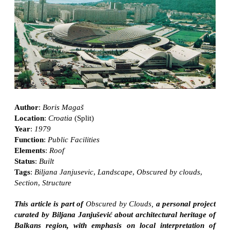
Author
:
Boris Magaš
Location
:
Croatia
(Split)
Year
:
1979
Function
:
Public Facilities
Elements
:
Roof
Status
:
Built
Tags
:
Biljana Janjusevic
,
Landscape
,
Obscured by clouds
,
Section
,
Structure
This article is part of
Obscured by Clouds,
a personal project
curated by Biljana Janjušević about architectural heritage of
Balkans region, with emphasis on local interpretation of