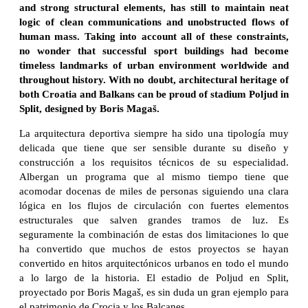
and strong structural elements, has still to maintain neat
logic of clean communications and unobstructed flows of
human mass. Taking into account all of these constraints,
no wonder that successful sport buildings had become
timeless landmarks of urban environment worldwide and
throughout history. With no doubt, architectural heritage of
both Croatia and Balkans can be proud of stadium Poljud in
Split, designed by Boris Magaš.
La arquitectura deportiva siempre ha sido una tipología muy
delicada que tiene que ser sensible durante su diseño y
construcción a los requisitos técnicos de su especialidad.
Albergan un programa que al mismo tiempo tiene que
acomodar docenas de miles de personas siguiendo una clara
lógica en los flujos de circulación con fuertes elementos
estructurales que salven grandes tramos de luz. Es
seguramente la combinación de estas dos limitaciones lo que
ha convertido que muchos de estos proyectos se hayan
convertido en hitos arquitectónicos urbanos en todo el mundo
a lo largo de la historia. El estadio de Poljud en Split,
proyectado por Boris Magaš, es sin duda un gran ejemplo para
el patrimonio de Crocia y los Balcanes.