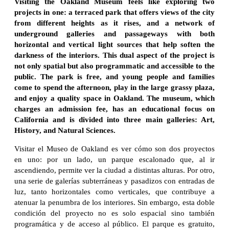
Visiting the Oakland Museum feels like exploring two
projects in one: a terraced park that offers views of the city
from different heights as it rises, and a network of
underground galleries and passageways with both
horizontal and vertical light sources that help soften the
darkness of the interiors. This dual aspect of the project is
not only spatial but also programmatic and accessible to the
public. The park is free, and young people and families
come to spend the afternoon, play in the large grassy plaza,
and enjoy a quality space in Oakland. The museum, which
charges an admission fee, has an educational focus on
California and is divided into three main galleries: Art,
History, and Natural Sciences.
Visitar el Museo de Oakland es ver cómo son dos proyectos
en uno: por un lado, un parque escalonado que, al ir
ascendiendo, permite ver la ciudad a distintas alturas. Por otro,
una serie de galerías subterráneas y pasadizos con entradas de
luz, tanto horizontales como verticales, que contribuye a
atenuar la penumbra de los interiores. Sin embargo, esta doble
condición del proyecto no es solo espacial sino también
programática y de acceso al público. El parque es gratuito,