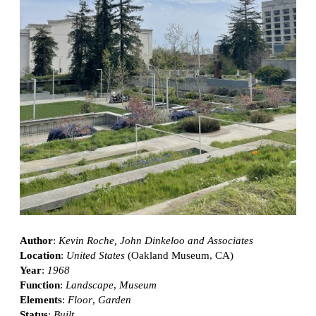
Author
:
Kevin Roche, John Dinkeloo and Associates
Location
:
United States
(Oakland Museum, CA)
Year
:
1968
Function
:
Landscape
,
Museum
Elements
:
Floor
,
Garden
Status
:
Built