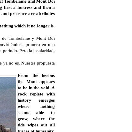
k of Tombelaine and Mont Doi
 first a fortress and then a
y and presence are attributes
thing which it no longer is.
oca de Tombelaine y Mont Doi
convirtiéndose primero en una
 período. Pero la insularidad,
e ya no es. Nuestra propuesta
From the herbus
the Mont appears
to be in the void. A
rock replete with
history emerges
where nothing
seems able to
grow, where the
tide wipes out all
traces of humanity.