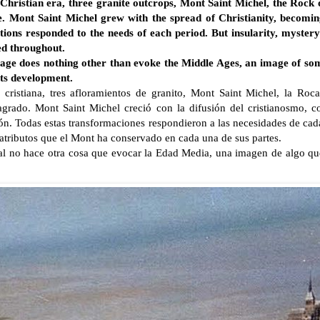
e Christian era, three granite outcrops, Mont Saint Michel, the Roc
le. Mont Saint Michel grew with the spread of Christianity, becoming
tions responded to the needs of each period. But insularity, myster
ed throughout.
age does nothing other than evoke the Middle Ages, an image of some
its development.
ra cristiana, tres afloramientos de granito, Mont Saint Michel, la R
agrado. Mont Saint Michel creció con la difusión del cristianosmo, 
ión. Todas estas transformaciones respondieron a las necesidades de cada
n atributos que el Mont ha conservado en cada una de sus partes.
l no hace otra cosa que evocar la Edad Media, una imagen de algo qu