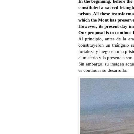
In the beginning, before th
constituted a sacred triang
prison. All these transforma
which the Mont has preserv
However, its present-day im
Our proposal is to continue 
Al principio, antes de la e
constituyeron un triángulo s
fortaleza y luego en una pris
el misterio y la presencia so
Sin embargo, su imagen actua
es continuar su desarrollo.