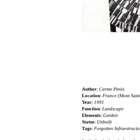
Author
:
Carme Pinós
Location
:
France
(Mont Saint
Year
:
1991
Function
:
Landscape
Elements
:
Garden
Status
:
Unbuilt
Tags
:
Forgotten Infraestructu