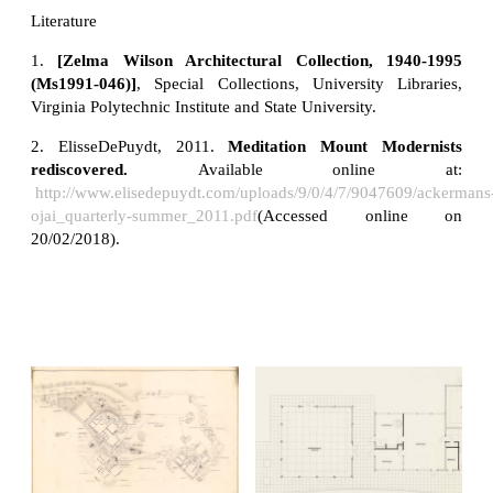
Literature
1.
[Zelma Wilson Architectural Collection, 1940-1995
(Ms1991-046)]
, Special Collections, University Libraries,
Virginia Polytechnic Institute and State University.
2. ElisseDePuydt, 2011.
Meditation Mount Modernists
rediscovered.
Available online at:
http://www.elisedepuydt.com/uploads/9/0/4/7/9047609/ackermans
ojai_quarterly-summer_2011.pdf
(Accessed online on
20/02/2018).