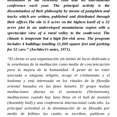
conference each year. The principal activity is the
dissemination of their philosophy by means of pamphlets and
tracks which are written, published and distributed through
their offices.The site is 6 acres on the highest knoll of a 32
acres plot in an undeveloped mountainous region with a
spectacular view of a rural valley to the south-west. The
climate is temperate but a high fire-risk area. The program
includes 4 buildings totalling 11,000 square feet and parking
for 52 cars.” (Architect’s notes, 1971).
“El cliente es una organización sin ánimo de lucro dedicada a
la enseñanza de la meditación como medio de concienciación
para la mejora de la humanidad. A pesar de no estar
asociada a ninguna religión, acoge el cristianismo y el
budismo y está interesada en los rituales de la filosofía
oriental basados en las fases lunares. El grupo realiza
meditaciones diarias en el santuario (Shrineroom),
meditaciones cuando hay luna llena en el hall de reunión
(Assembly hall) y una conferencia internacional cada año. La
principal actividad es la diseminación de su filosofía por
medio de folletos los cuales se escriben, publican y