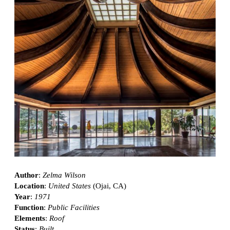
Author
:
Zelma Wilson
Location
:
United States
(Ojai, CA)
Year
:
1971
Function
:
Public Facilities
Elements
:
Roof
Status
:
Built