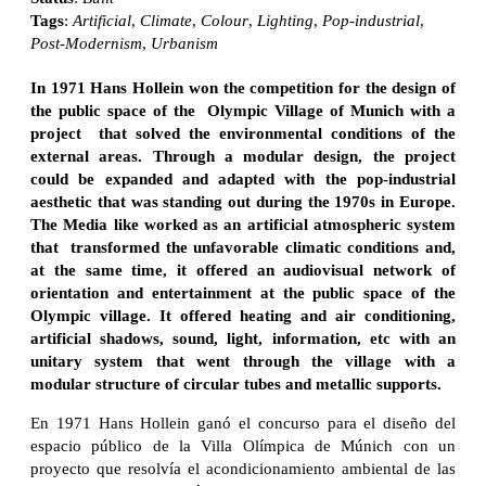
Tags
:
Artificial
,
Climate
,
Colour
,
Lighting
,
Pop-industrial
,
Post-Modernism
,
Urbanism
In 1971 Hans Hollein won the competition for the design of
the public space of the Olympic Village of Munich with a
project that solved the environmental conditions of the
external areas. Through a modular design, the project
could be expanded and adapted with the pop-industrial
aesthetic that was standing out during the 1970s in Europe.
The Media like worked as an artificial atmospheric system
that transformed the unfavorable climatic conditions and,
at the same time, it offered an audiovisual network of
orientation and entertainment at the public space of the
Olympic village. It offered heating and air conditioning,
artificial shadows, sound, light, information, etc with an
unitary system that went through the village with a
modular structure of circular tubes and metallic supports.
En 1971 Hans Hollein ganó el concurso para el diseño del
espacio público de la Villa Olímpica de Múnich con un
proyecto que resolvía el acondicionamiento ambiental de las