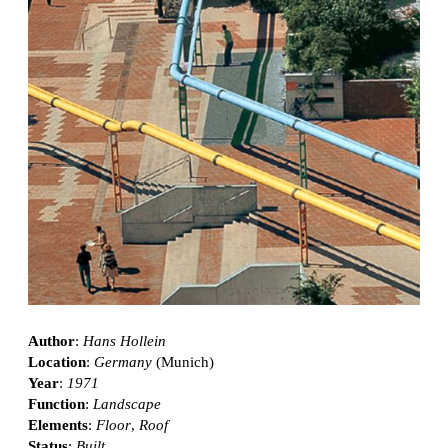
Author
:
Hans Hollein
Location
:
Germany
(Munich)
Year
:
1971
Function
:
Landscape
Elements
:
Floor
,
Roof
Status
:
Built