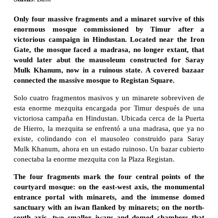
Only four massive fragments and a minaret survive of this
enormous mosque commissioned by Timur after a
victorious campaign in Hindustan. Located near the Iron
Gate, the mosque faced a madrasa, no longer extant, that
would later abut the mausoleum constructed for Saray
Mulk Khanum, now in a ruinous state. A covered bazaar
connected the massive mosque to Registan Square.
Solo cuatro fragmentos masivos y un minarete sobreviven de
esta enorme mezquita encargada por Timur después de una
victoriosa campaña en Hindustan. Ubicada cerca de la Puerta
de Hierro, la mezquita se enfrentó a una madrasa, que ya no
existe, colindando con el mausoleo construido para Saray
Mulk Khanum, ahora en un estado ruinoso. Un bazar cubierto
conectaba la enorme mezquita con la Plaza Registan.
The four fragments mark the four central points of the
courtyard mosque: on the east-west axis, the monumental
entrance portal with minarets, and the immense domed
sanctuary with an iwan flanked by minarets; on the north-
south axis, two smaller iwans and domed chambers that