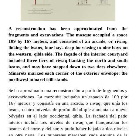
A reconstruction has been approximated from the
fragments and excavations. The mosque occupied a space
109 by 167 meters, and consisted of an arcade, or riwaq,
linking the iwans, four bays deep increasing to nine bays on
the western, qibla side. The façade of the interior courtyard
included three tiers of riwaq flanking the north and south
iwans, and may have stepped down to two tiers elsewhere.
Minarets marked each corner of the exterior envelope; the
northwest minaret still stands.
Se ha aproximado una reconstrucción a partir de fragmentos y
excavaciones. La mezquita ocupaba un espacio de 109 por
167 metros, y consistía en una arcada, o riwaq, que unía los
iwans, cuatro bóvedas de profundidad que aumentan a nueve
bóvedas en el lado occidental, qibla. La fachada del patio
interior incluía tres niveles de riwaq que flanqueaban los
iwanes del norte y del sur, y pudo haber bajado a dos niveles
en otra parte. Los minaretes marcaban cada esquina de la