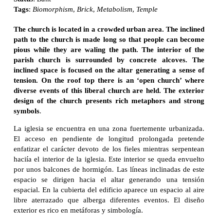
Tags
:
Biomorphism
,
Brick
,
Metabolism
,
Temple
The church is located in a crowded urban area. The inclined
path to the church is made long so that people can become
pious while they are waling the path. The interior of the
parish church is surrounded by concrete alcoves. The
inclined space is focused on the altar generating a sense of
tension. On the roof top there is an ‘open church’ where
diverse events of this liberal church are held. The exterior
design of the church presents rich metaphors and strong
symbols
.
La iglesia se encuentra en una zona fuertemente urbanizada.
El acceso en pendiente de longitud prolongada pretende
enfatizar el carácter devoto de los fieles mientras serpentean
haciía el interior de la iglesia. Este interior se queda envuelto
por unos balcones de hormigón. Las líneas inclinadas de este
espacio se dirigen hacia el altar generando una tensión
espacial. En la cubierta del edificio aparece un espacio al aire
libre aterrazado que alberga diferentes eventos. El diseño
exterior es rico en metáforas y simbología.