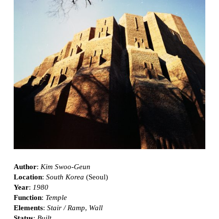
Author
:
Kim Swoo-Geun
Location
:
South Korea
(Seoul)
Year
:
1980
Function
:
Temple
Elements
:
Stair / Ramp
,
Wall
Status
:
Built