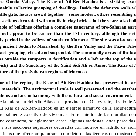
he Ounila Valley. The Ksar of Aït-Ben-Haddou is a striking ex
mainly collective grouping of dwellings. Inside the defensive walls 
ffle gate, houses crowd together – some modest, others resembling s
sections decorated with motifs in clay brick – but there are also b
mble of buildings offering a complete panorama of pre-Saharan eart
o not appear to be earlier than the 17th century, although their s
y period in the valleys of southern Morocco. The site was also one 
g ancient Sudan to Marrakesh by the Dra Valley and the Tizi-n’Teloue
act grouping, closed and suspended. The community areas of the ksa
s outside the ramparts, a fortification and a loft at the top of the 
sh) and the Sanctuary of the Saint Sidi Ali or Amer. The Ksar of 
cture of the pre-Saharan regions of Morocco.
r of the region, the Ksar of Ait-Ben-Haddou has preserved its arc
materials. The architectural style is well preserved and the earthe
itions and are in harmony with the natural and social environment.
e la ladera sur del Alto Atlas en la provincia de Ouarzazate, el sitio d
El Ksar de Aït-Ben-Haddou es un ejemplo llamativo de la arquitectur
cipalmente colectivo de viviendas. En el interior de las murallas defe
na compuerta, se aglomeran casas, algunas modestas, otras parecidas
 y sus secciones superiores decoradas con motivos en ladrillo de arci
ificios que ofrece un panorama completo de las técnicas de construcció