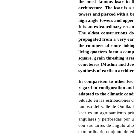
the most famous ksar in t
architecture. The ksar is a 
towers and pierced with a ba
high angle towers and upper 
It is an extraordinary ense
The oldest constructions d
propagated from a very earl
the commercial route linkin
living quarters form a comp
square, grain threshing area
cemeteries (Muslim and Jewi
synthesis of earthen archite
In comparison to other ksou
regard to configuration and 
adapted to the climatic cond
Situado en las estribaciones d
famoso del valle de Ounila. 
ksar es un agrupamiento prin
angulares y perforadas por u
con sus torres de ángulo alto
extraordinario conjunto de ed