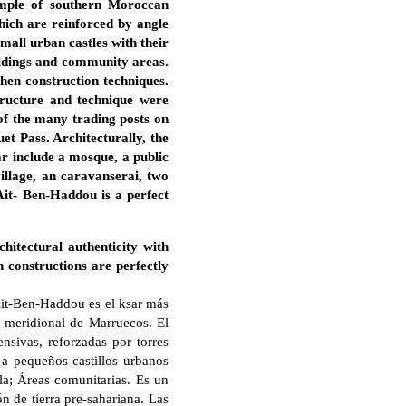
ample of southern Moroccan
which are reinforced by angle
mall urban castles with their
uildings and community areas.
hen construction techniques.
tructure and technique were
of the many trading posts on
t Pass. Architecturally, the
r include a mosque, a public
village, an caravanserai, two
Ait- Ben-Haddou is a perfect
hitectural authenticity with
n constructions are perfectly
e Ait-Ben-Haddou es el ksar más
a meridional de Marruecos. El
nsivas, reforzadas por torres
 a pequeños castillos urbanos
lla; Áreas comunitarias. Es un
n de tierra pre-sahariana. Las