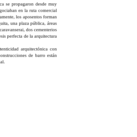
nica se propagaron desde muy
gociaban en la ruta comercial
icamente, los aposentos forman
ita, una plaza pública, áreas
n caravanserai, dos cementerios
is perfecta de la arquitectura
nticidad arquitectónica con
construcciones de barro están
al.