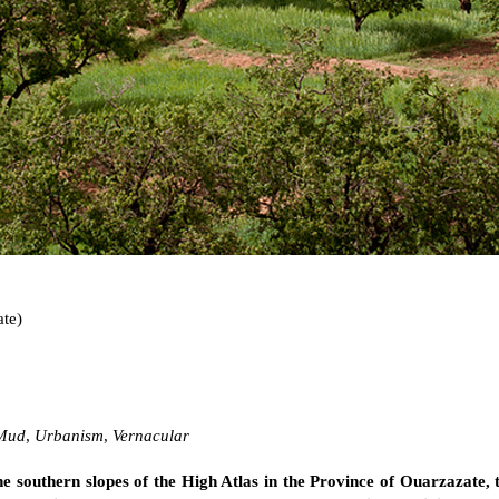
te)
Mud
,
Urbanism
,
Vernacular
the southern slopes of the High Atlas in the Province of Ouarzazate, 