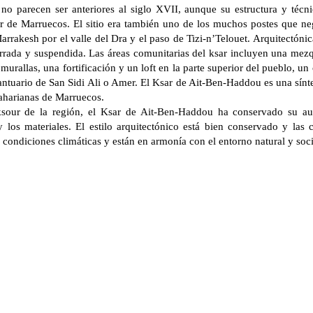
 no parecen ser anteriores al siglo XVII, aunque su estructura y téc
ur de Marruecos. El sitio era también uno de los muchos postes que ne
arrakesh por el valle del Dra y el paso de Tizi-n’Telouet. Arquitectón
rada y suspendida. Las áreas comunitarias del ksar incluyen una mezqu
s murallas, una fortificación y un loft en la parte superior del pueblo, u
ntuario de San Sidi Ali o Amer. El Ksar de Ait-Ben-Haddou es una síntes
-saharianas de Marruecos.
sour de la región, el Ksar de Ait-Ben-Haddou ha conservado su aute
y los materiales. El estilo arquitectónico está bien conservado y las 
 condiciones climáticas y están en armonía con el entorno natural y soci