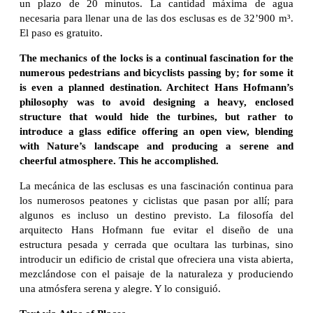
un plazo de 20 minutos. La cantidad máxima de agua
necesaria para llenar una de las dos esclusas es de 32’900 m³.
El paso es gratuito.
The mechanics of the locks is a continual fascination for the
numerous pedestrians and bicyclists passing by; for some it
is even a planned destination. Architect Hans Hofmann’s
philosophy was to avoid designing a heavy, enclosed
structure that would hide the turbines, but rather to
introduce a glass edifice offering an open view, blending
with Nature’s landscape and producing a serene and
cheerful atmosphere. This he accomplished.
La mecánica de las esclusas es una fascinación continua para
los numerosos peatones y ciclistas que pasan por allí; para
algunos es incluso un destino previsto. La filosofía del
arquitecto Hans Hofmann fue evitar el diseño de una
estructura pesada y cerrada que ocultara las turbinas, sino
introducir un edificio de cristal que ofreciera una vista abierta,
mezclándose con el paisaje de la naturaleza y produciendo
una atmósfera serena y alegre. Y lo consiguió.