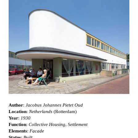
Author
:
Jacobus Johannes Pietet Oud
Location
:
Netherlands
(Rotterdam)
Year
:
1930
Function
:
Collective Housing
,
Settlement
Elements
:
Facade
Status
:
Built