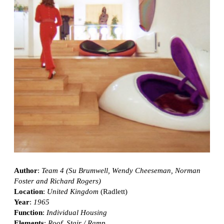
Author
:
Team 4 (Su Brumwell, Wendy Cheeseman, Norman
Foster and Richard Rogers)
Location
:
United Kingdom
(Radlett)
Year
:
1965
Function
:
Individual Housing
Elements
:
Roof
,
Stair / Ramp