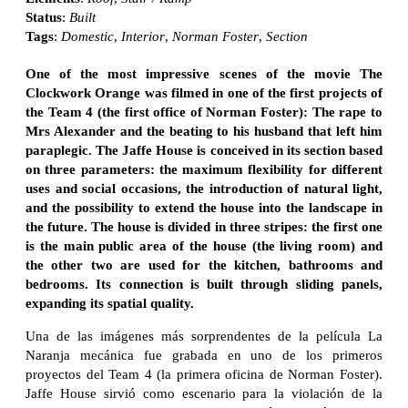
Status
:
Built
Tags
:
Domestic
,
Interior
,
Norman Foster
,
Section
One of the most impressive scenes of the movie The
Clockwork Orange was filmed in one of the first projects of
the Team 4 (the first office of Norman Foster): The rape to
Mrs Alexander and the beating to his husband that left him
paraplegic. The Jaffe House is conceived in its section based
on three parameters: the maximum flexibility for different
uses and social occasions, the introduction of natural light,
and the possibility to extend the house into the landscape in
the future. The house is divided in three stripes: the first one
is the main public area of the house (the living room) and
the other two are used for the kitchen, bathrooms and
bedrooms. Its connection is built through sliding panels,
expanding its spatial quality.
Una de las imágenes más sorprendentes de la película La
Naranja mecánica fue grabada en uno de los primeros
proyectos del Team 4 (la primera oficina de Norman Foster).
Jaffe House sirvió como escenario para la violación de la