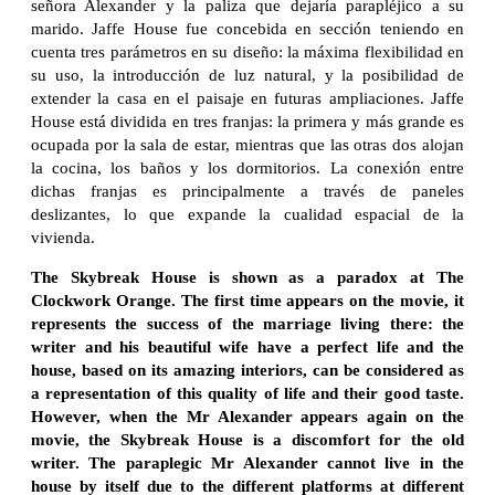
señora Alexander y la paliza que dejaría parapléjico a su
marido. Jaffe House fue concebida en sección teniendo en
cuenta tres parámetros en su diseño: la máxima flexibilidad en
su uso, la introducción de luz natural, y la posibilidad de
extender la casa en el paisaje en futuras ampliaciones. Jaffe
House está dividida en tres franjas: la primera y más grande es
ocupada por la sala de estar, mientras que las otras dos alojan
la cocina, los baños y los dormitorios. La conexión entre
dichas franjas es principalmente a través de paneles
deslizantes, lo que expande la cualidad espacial de la
vivienda.
The Skybreak House is shown as a paradox at The
Clockwork Orange. The first time appears on the movie, it
represents the success of the marriage living there: the
writer and his beautiful wife have a perfect life and the
house, based on its amazing interiors, can be considered as
a representation of this quality of life and their good taste.
However, when the Mr Alexander appears again on the
movie, the Skybreak House is a discomfort for the old
writer. The paraplegic Mr Alexander cannot live in the
house by itself due to the different platforms at different