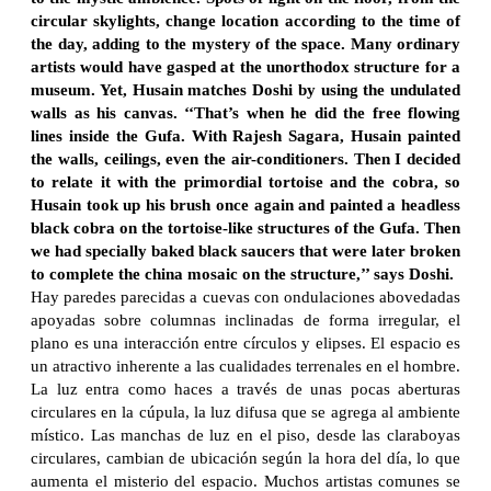
circular skylights, change location according to the time of
the day, adding to the mystery of the space. Many ordinary
artists would have gasped at the unorthodox structure for a
museum. Yet, Husain matches Doshi by using the undulated
walls as his canvas. ‘‘That’s when he did the free flowing
lines inside the Gufa. With Rajesh Sagara, Husain painted
the walls, ceilings, even the air-conditioners. Then I decided
to relate it with the primordial tortoise and the cobra, so
Husain took up his brush once again and painted a headless
black cobra on the tortoise-like structures of the Gufa. Then
we had specially baked black saucers that were later broken
to complete the china mosaic on the structure,’’ says Doshi.
Hay paredes parecidas a cuevas con ondulaciones abovedadas
apoyadas sobre columnas inclinadas de forma irregular, el
plano es una interacción entre círculos y elipses. El espacio es
un atractivo inherente a las cualidades terrenales en el hombre.
La luz entra como haces a través de unas pocas aberturas
circulares en la cúpula, la luz difusa que se agrega al ambiente
místico. Las manchas de luz en el piso, desde las claraboyas
circulares, cambian de ubicación según la hora del día, lo que
aumenta el misterio del espacio. Muchos artistas comunes se