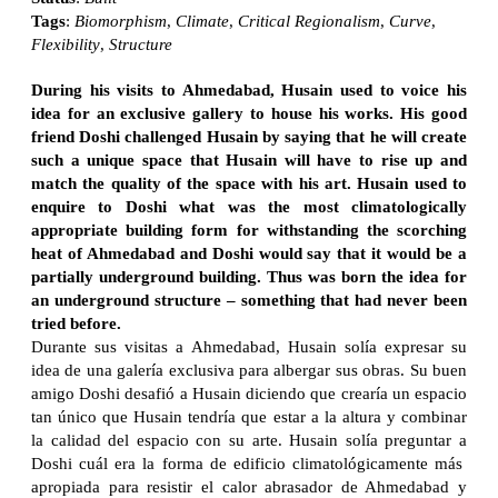
Tags
:
Biomorphism
,
Climate
,
Critical Regionalism
,
Curve
,
Flexibility
,
Structure
During his visits to Ahmedabad, Husain used to voice his
idea for an exclusive gallery to house his works. His good
friend Doshi challenged Husain by saying that he will create
such a unique space that Husain will have to rise up and
match the quality of the space with his art. Husain used to
enquire to Doshi what was the most climatologically
appropriate building form for withstanding the scorching
heat of Ahmedabad and Doshi would say that it would be a
partially underground building. Thus was born the idea for
an underground structure – something that had never been
tried before.
Durante sus visitas a Ahmedabad, Husain solía expresar su
idea de una galería exclusiva para albergar sus obras. Su buen
amigo Doshi desafió a Husain diciendo que crearía un espacio
tan único que Husain tendría que estar a la altura y combinar
la calidad del espacio con su arte. Husain solía preguntar a
Doshi cuál era la forma de edificio climatológicamente más
apropiada para resistir el calor abrasador de Ahmedabad y