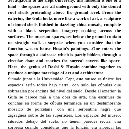
Set adjacent to the Cept University, this museum is one of a
kind – the spaces are all underground with only the domed
roof shells protruding above the ground level. From the
exterior, the Gufa looks more like a work of art, a sculpture
of domed shells finished in dazzling china mosaic, complete
with a black serpentine imagery snaking across the
surfaces. The museum spaces, set below the ground contain
no straight wall, a surprise when you consider that the
function was to house Husain’s paintings…One enters the
space through a staircase which is partly hidden, through a
circular door and reaches the surreal cavern like space.
Here, the genius of Doshi & Husain combine together to
produce a unique marriage of art and architecture.
Situado junto a la Universidad Cept, este museo es único: los
espacios están todos bajo tierra, con solo las cúpulas que
sobresalen por encima del nivel del suelo. Desde el exterior, la
Gufa se parece más a una obra de arte, una escultura de
conchas en forma de cúpula terminada en un deslumbrante
mosaico de porcelana, con una serpentina negra que
zigzaguea sobre de las superficies. Los espacios del museo,
situados debajo del suelo, no tienen paredes rectas, una
sorpresa cuando consideras que la función era albergar las