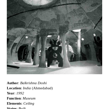
Author
:
Balkrishna Doshi
Location
:
India
(Ahmedabad)
Year
:
1992
Function
:
Museum
Elements
:
Ceiling
Status
:
Built