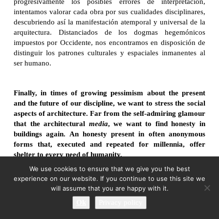
progresivamente los posibles errores de interpretación,
intentamos valorar cada obra por sus cualidades disciplinares,
descubriendo así la manifestación atemporal y universal de la
arquitectura. Distanciados de los dogmas hegemónicos
impuestos por Occidente, nos encontramos en disposición de
distinguir los patrones culturales y espaciales inmanentes al
ser humano.
Finally, in times of growing pessimism about the present
and the future of our discipline, we want to stress the social
aspects of architecture. Far from the self-admiring glamour
that the architectural
media
, we want to find honesty in
buildings again. An honesty present in often anonymous
forms that, executed and repeated for millennia, offer
shelter to every need of humanity.
We use cookies to ensure that we give you the best
Por último, queremos ensalzar, en tiempos de un creciente
experience on our website. If you continue to use this site we
pesimismo sobre el presente y el futuro de nuestra disciplina,
will assume that you are happy with it.
la imprescindible función social de la práctica arquitectónica.
Ok
Privacy policy
Lejos de los focos del glamur narcisista que los
media
generalistas han vendido como la única arquitectura digna de