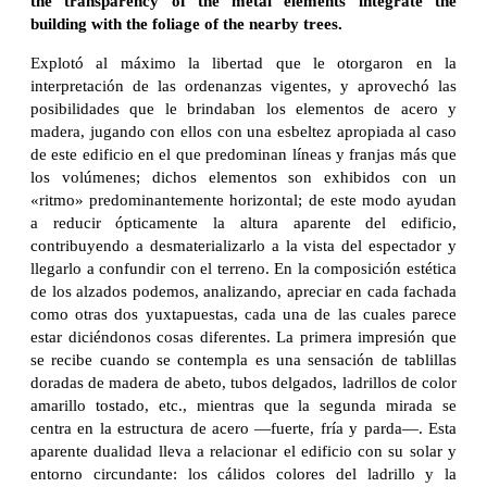
the transparency of the metal elements integrate the
building with the foliage of the nearby trees.
Explotó al máximo la libertad que le otorgaron en la
interpretación de las ordenanzas vigentes, y aprovechó las
posibilidades que le brindaban los elementos de acero y
madera, jugando con ellos con una esbeltez apropiada al caso
de este edificio en el que predominan líneas y franjas más que
los volúmenes; dichos elementos son exhibidos con un
«ritmo» predominantemente horizontal; de este modo ayudan
a reducir ópticamente la altura aparente del edificio,
contribuyendo a desmaterializarlo a la vista del espectador y
llegarlo a confundir con el terreno. En la composición estética
de los alzados podemos, analizando, apreciar en cada fachada
como otras dos yuxtapuestas, cada una de las cuales parece
estar diciéndonos cosas diferentes. La primera impresión que
se recibe cuando se contempla es una sensación de tablillas
doradas de madera de abeto, tubos delgados, ladrillos de color
amarillo tostado, etc., mientras que la segunda mirada se
centra en la estructura de acero —fuerte, fría y parda—. Esta
aparente dualidad lleva a relacionar el edificio con su solar y
entorno circundante: los cálidos colores del ladrillo y la