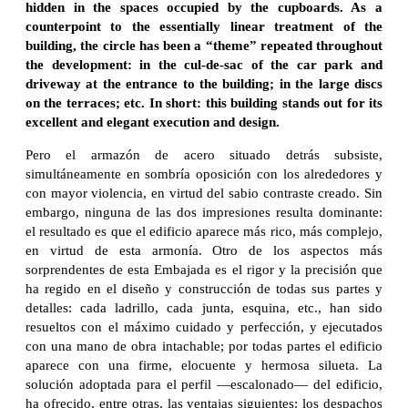
hidden in the spaces occupied by the cupboards. As a
counterpoint to the essentially linear treatment of the
building, the circle has been a “theme” repeated throughout
the development: in the cul-de-sac of the car park and
driveway at the entrance to the building; in the large discs
on the terraces; etc. In short: this building stands out for its
excellent and elegant execution and design.
Pero el armazón de acero situado detrás subsiste,
simultáneamente en sombría oposición con los alrededores y
con mayor violencia, en virtud del sabio contraste creado. Sin
embargo, ninguna de las dos impresiones resulta dominante:
el resultado es que el edificio aparece más rico, más complejo,
en virtud de esta armonía. Otro de los aspectos más
sorprendentes de esta Embajada es el rigor y la precisión que
ha regido en el diseño y construcción de todas sus partes y
detalles: cada ladrillo, cada junta, esquina, etc., han sido
resueltos con el máximo cuidado y perfección, y ejecutados
con una mano de obra intachable; por todas partes el edificio
aparece con una firme, elocuente y hermosa silueta. La
solución adoptada para el perfil —escalonado— del edificio,
ha ofrecido, entre otras, las ventajas siguientes: los despachos