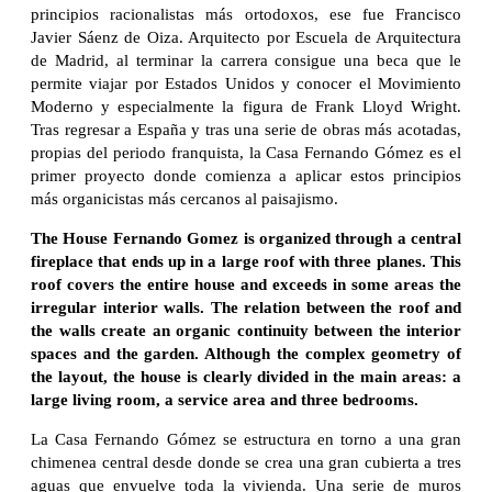
principios racionalistas más ortodoxos, ese fue Francisco
Javier Sáenz de Oiza. Arquitecto por Escuela de Arquitectura
de Madrid, al terminar la carrera consigue una beca que le
permite viajar por Estados Unidos y conocer el Movimiento
Moderno y especialmente la figura de Frank Lloyd Wright.
Tras regresar a España y tras una serie de obras más acotadas,
propias del periodo franquista, la Casa Fernando Gómez es el
primer proyecto donde comienza a aplicar estos principios
más organicistas más cercanos al paisajismo.
The House Fernando Gomez is organized through a central
fireplace that ends up in a large roof with three planes. This
roof covers the entire house and exceeds in some areas the
irregular interior walls. The relation between the roof and
the walls create an organic continuity between the interior
spaces and the garden. Although the complex geometry of
the layout, the house is clearly divided in the main areas: a
large living room, a service area and three bedrooms.
La Casa Fernando Gómez se estructura en torno a una gran
chimenea central desde donde se crea una gran cubierta a tres
aguas que envuelve toda la vivienda. Una serie de muros