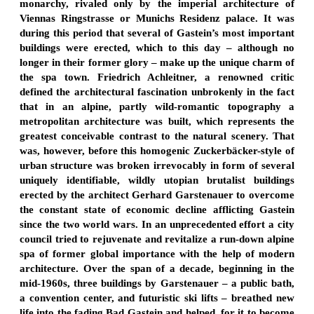
monarchy, rivaled only by the imperial architecture of
Viennas Ringstrasse or Munichs Residenz palace. It was
during this period that several of Gastein’s most important
buildings were erected, which to this day – although no
longer in their former glory – make up the unique charm of
the spa town. Friedrich Achleitner, a renowned critic
defined the architectural fascination unbrokenly in the fact
that in an alpine, partly wild-romantic topography a
metropolitan architecture was built, which represents the
greatest conceivable contrast to the natural scenery. That
was, however, before this homogenic Zuckerbäcker-style of
urban structure was broken irrevocably in form of several
uniquely identifiable, wildly utopian brutalist buildings
erected by the architect Gerhard Garstenauer to overcome
the constant state of economic decline afflicting Gastein
since the two world wars. In an unprecedented effort a city
council tried to rejuvenate and revitalize a run-down alpine
spa of former global importance with the help of modern
architecture. Over the span of a decade, beginning in the
mid-1960s, three buildings by Garstenauer – a public bath,
a convention center, and futuristic ski lifts – breathed new
life into the fading Bad Gastein and helped, for it to become