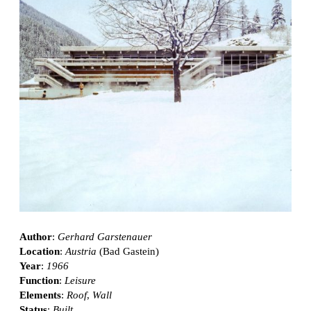
Author
:
Gerhard Garstenauer
Location
:
Austria
(Bad Gastein)
Year
:
1966
Function
:
Leisure
Elements
:
Roof
,
Wall
Status
:
Built