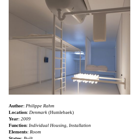
Author
:
Philippe Rahm
Location
:
Denmark
(Humlebaek)
Year
:
2009
Function
:
Individual Housing
,
Installation
Elements
:
Room
Status
:
Built