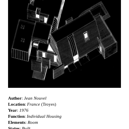
Author
:
Jean Nouvel
Location
:
France
(Troyes)
Year
:
1976
Function
:
Individual Housing
Elements
:
Room
Status
:
Built