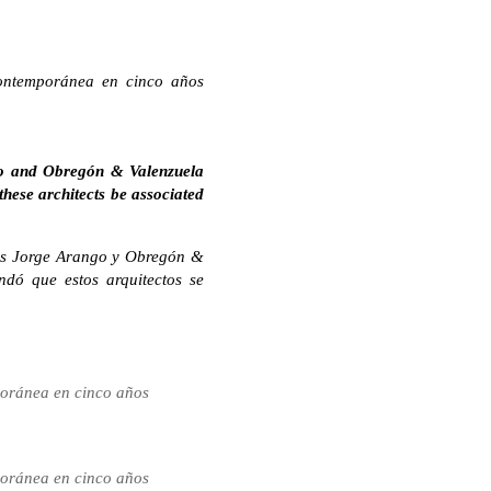
contemporánea en cinco años
ngo and Obregón & Valenzuela
hese architects be associated
dos Jorge Arango y Obregón &
ndó que estos arquitectos se
poránea en cinco años
poránea en cinco años