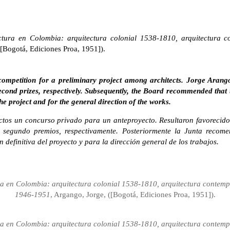
ctura en Colombia: arquitectura colonial 1538-1810, arquitectura 
([Bogotá, Ediciones Proa, 1951]).
competition for a preliminary project among architects. Jorge Ara
econd prizes, respectively. Subsequently, the Board recommended that t
the project and for the general direction of the works.
tectos un concurso privado para un anteproyecto. Resultaron favoreci
 segundo premios, respectivamente. Posteriormente la Junta recome
 definitiva del proyecto y para la dirección general de los trabajos.
ra en Colombia: arquitectura colonial 1538-1810, arquitectura contem
1946-1951
, Argango, Jorge, ([Bogotá, Ediciones Proa, 1951]).
ra en Colombia: arquitectura colonial 1538-1810, arquitectura contem