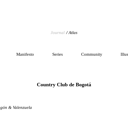
Journal
Atlas
Manifesto
Series
Community
Illu
Country Club de Bogotá
egón & Valenzuela