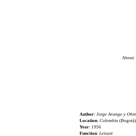
About
Author
:
Jorge Arango y Obr
Location
:
Colombia
(Bogotá)
Year
:
1956
Function
:
Leisure