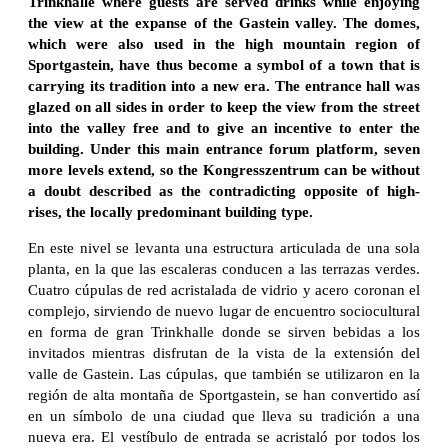
Trinkhalle where guests are served drinks while enjoying
the view at the expanse of the Gastein valley. The domes,
which were also used in the high mountain region of
Sportgastein, have thus become a symbol of a town that is
carrying its tradition into a new era. The entrance hall was
glazed on all sides in order to keep the view from the street
into the valley free and to give an incentive to enter the
building. Under this main entrance forum platform, seven
more levels extend, so the Kongresszentrum can be without
a doubt described as the contradicting opposite of high-
rises, the locally predominant building type.
En este nivel se levanta una estructura articulada de una sola
planta, en la que las escaleras conducen a las terrazas verdes.
Cuatro cúpulas de red acristalada de vidrio y acero coronan el
complejo, sirviendo de nuevo lugar de encuentro sociocultural
en forma de gran Trinkhalle donde se sirven bebidas a los
invitados mientras disfrutan de la vista de la extensión del
valle de Gastein. Las cúpulas, que también se utilizaron en la
región de alta montaña de Sportgastein, se han convertido así
en un símbolo de una ciudad que lleva su tradición a una
nueva era. El vestíbulo de entrada se acristaló por todos los