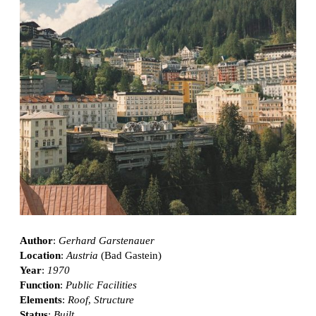
Author
:
Gerhard Garstenauer
Location
:
Austria
(Bad Gastein)
Year
:
1970
Function
:
Public Facilities
Elements
:
Roof
,
Structure
Status
:
Built