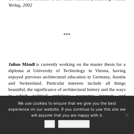
Verlag, 2002
***
Julian Mändl
is currently working on the master thesis for a
diploma at University of Technology in Vienna, having
enjoyed previous architectural education in Germany, Austria
and Switzerland. Particular interests include all things
beautiful, the significance of architectural history and the ways
in which political ambitions, economic interests and
institutional structures shape the aesthetics of the ubiquitous
We use cookies to ensure that we give you the best
built environment.
experience on our website. If you continue to use this site we
will assume that you are happy with it.
Ok
Privacy policy