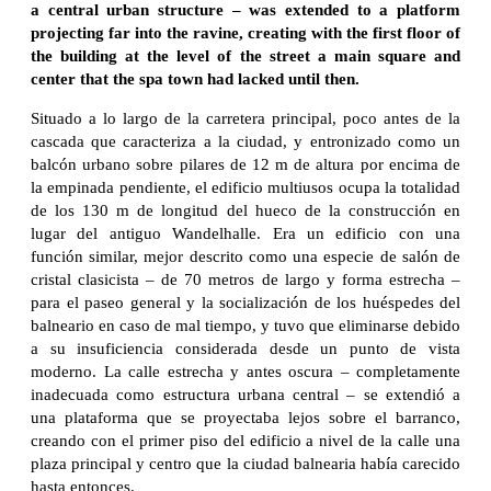
a central urban structure – was extended to a platform
projecting far into the ravine, creating with the first floor of
the building at the level of the street a main square and
center that the spa town had lacked until then.
Situado a lo largo de la carretera principal, poco antes de la
cascada que caracteriza a la ciudad, y entronizado como un
balcón urbano sobre pilares de 12 m de altura por encima de
la empinada pendiente, el edificio multiusos ocupa la totalidad
de los 130 m de longitud del hueco de la construcción en
lugar del antiguo Wandelhalle. Era un edificio con una
función similar, mejor descrito como una especie de salón de
cristal clasicista – de 70 metros de largo y forma estrecha –
para el paseo general y la socialización de los huéspedes del
balneario en caso de mal tiempo, y tuvo que eliminarse debido
a su insuficiencia considerada desde un punto de vista
moderno. La calle estrecha y antes oscura – completamente
inadecuada como estructura urbana central – se extendió a
una plataforma que se proyectaba lejos sobre el barranco,
creando con el primer piso del edificio a nivel de la calle una
plaza principal y centro que la ciudad balnearia había carecido
hasta entonces.