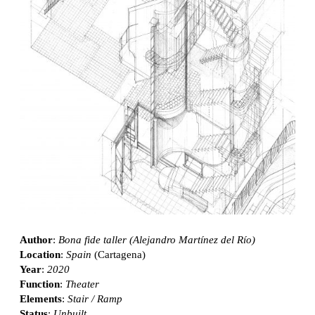
Author
:
Bona fide taller (Alejandro Martínez del Río)
Location
:
Spain
(Cartagena)
Year
:
2020
Function
:
Theater
Elements
:
Stair / Ramp
Status
:
Unbuilt