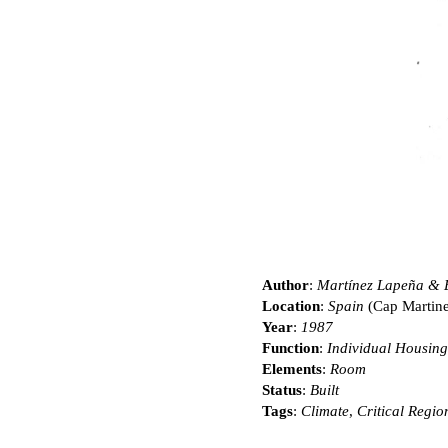
Author
:
Martínez Lapeña & E
Location
:
Spain
(Cap Martinet
Year
:
1987
Function
:
Individual Housing
Elements
:
Room
Status
:
Built
Tags
:
Climate
,
Critical Regio