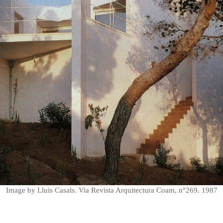
Image by Lluis Casals. Via Revista Arquitectura Coam, n°269. 1987