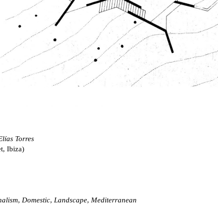
lías Torres
, Ibiza)
nalism
,
Domestic
,
Landscape
,
Mediterranean