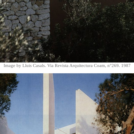
Image by Lluis Casals. Via Revista Arquitectura Coam, n°269. 1987