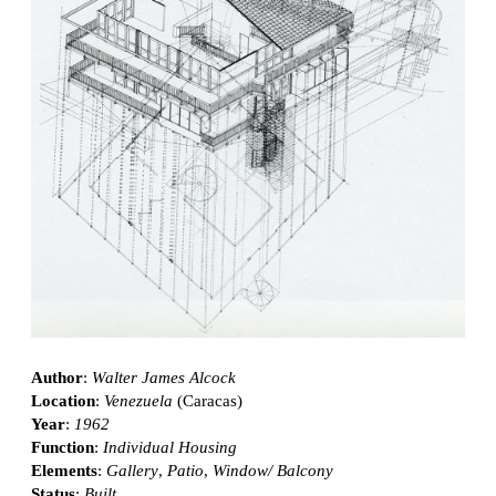
Author
:
Walter James Alcock
Location
:
Venezuela
(Caracas)
Year
:
1962
Function
:
Individual Housing
Elements
:
Gallery
,
Patio
,
Window/ Balcony
Status
:
Built