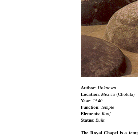
Author
:
Unknown
Location
:
Mexico
(Cholula)
Year
:
1540
Function
:
Temple
Elements
:
Roof
Status
:
Built
The Royal Chapel is a templ