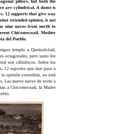
agonal pillars, but both the
ave are cylindrical. A dome is
rs, 12 supports that give way
inst extended opinion, is not
he nine naves from north to
present Chicomecoatl, Mother
ta del Pueblo.
tiguo templo a Quetzalcóatl,
es octagonales, pero tanto los
ral son cilíndricos. Sobre los
es, 12 soportes que dan paso a
a la opinión extendida, no está
s. Las nueve naves de norte a
entan a Chicomecoatl, la Madre
ueblo.