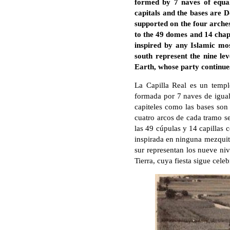
formed by 7 naves of equal 
capitals and the bases are Do
supported on the four arches
to the 49 domes and 14 chape
inspired by any Islamic mo
south represent the nine le
Earth, whose party continues
La Capilla Real es un templ
formada por 7 naves de igual 
capiteles como las bases son 
cuatro arcos de cada tramo se
las 49 cúpulas y 14 capillas c
inspirada en ninguna mezquit
sur representan los nueve niv
Tierra, cuya fiesta sigue cele