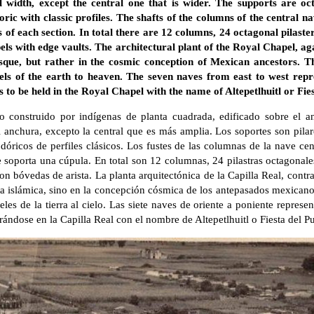
width, except the central one that is wider. The supports are oct
ric with classic profiles. The shafts of the columns of the central n
 of each section. In total there are 12 columns, 24 octagonal pilaste
ls with edge vaults. The architectural plant of the Royal Chapel, aga
sque, but rather in the cosmic conception of Mexican ancestors. T
vels of the earth to heaven. The seven naves from east to west re
 to be held in the Royal Chapel with the name of Altepetlhuitl or Fies
o construido por indígenas de planta cuadrada, edificado sobre el an
anchura, excepto la central que es más amplia. Los soportes son pilar
dóricos de perfiles clásicos. Los fustes de las columnas de la nave cent
 soporta una cúpula. En total son 12 columnas, 24 pilastras octagonal
on bóvedas de arista. La planta arquitectónica de la Capilla Real, contr
a islámica, sino en la concepción cósmica de los antepasados mexicano
eles de la tierra al cielo. Las siete naves de oriente a poniente repres
brándose en la Capilla Real con el nombre de Altepetlhuitl o Fiesta del P